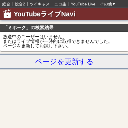
総合
総合2
ツイキャス
ニコ生
YouTube Live
その他
▼
YouTubeライブNavi
「ミホーク」の検索結果
放送中のユーザーはいません。
またはライブ情報が一時的に取得できませんでした。
ページを更新してお試し下さい。
ページを更新する