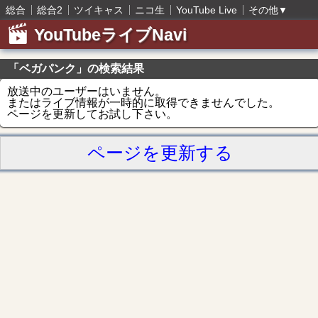
総合
総合2
ツイキャス
ニコ生
YouTube Live
その他
▼
YouTubeライブNavi
「ベガパンク」の検索結果
放送中のユーザーはいません。
またはライブ情報が一時的に取得できませんでした。
ページを更新してお試し下さい。
ページを更新する