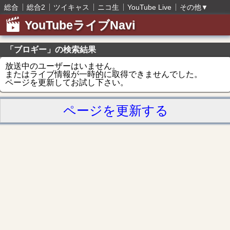
総合
総合2
ツイキャス
ニコ生
YouTube Live
その他
▼
YouTubeライブNavi
「ブロギー」の検索結果
放送中のユーザーはいません。
またはライブ情報が一時的に取得できませんでした。
ページを更新してお試し下さい。
ページを更新する