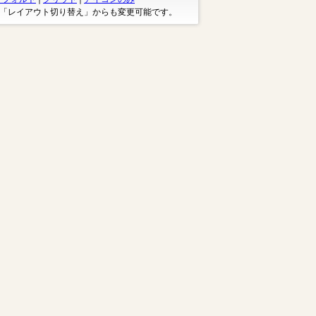
※「レイアウト切り替え」からも変更可能です。