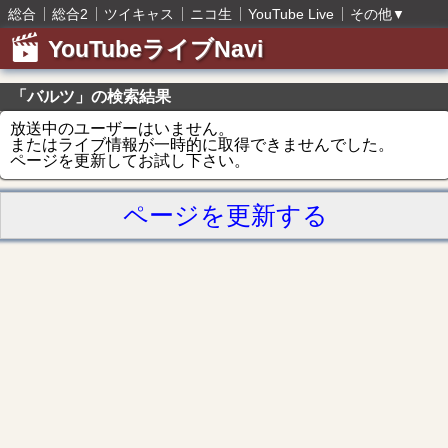
総合
総合2
ツイキャス
ニコ生
YouTube Live
その他
▼
YouTubeライブNavi
「バルツ」の検索結果
放送中のユーザーはいません。
またはライブ情報が一時的に取得できませんでした。
ページを更新してお試し下さい。
ページを更新する