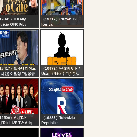
UXONER
9391）Ir Kelly
（19217）Citizen TV
tricia OFICIAL /
Kenya
stituto Hesed
Citizen TV Live:
usa para o café |
stituto Hesed - 06/08
18417）달수네라이브
（16872）宇佐美リト /
실시간) 이임생 "정몽규
Usami Rito【にじさん
 시켰다" / 축구협회 X
じ】
대 충격 / 압수수색 헬게
【新衣装お披露目】そっ
트 / 화제작 영화 오디세
ちどうやって行けばい
 / 찬우형 출연 기념 세
い？【宇佐美リト/にじさ
에A 프리뷰 [6시 내축
んじ】
] [라이너]
16506）Aaj Tak
（16283）Telewizja
j Tak LIVE TV: Atiq
Republika
med Son Death |
RELACJA NA ŻYWO -
nchi Student Protest
OGLĄDAJ Telewizja