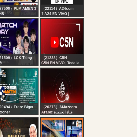
27500）PLM AMEN 3
（22114）A24com
IS
? A24 EN VIVO |
NI JOUNEN W ||
Noticias de Argentina y
IÈRE DU MATIN ||
el mundo las 24 horas
IEU NE CHANGE PAS
 06 AOÛT 2026 || PLM
EN 3 FOIS...
21509）LCK Tiếng
（21238）C5N
ệt
C5N EN VIVO | Toda la
nh Luận Tiếng Việt:
información en un solo
X vs DNS l DK vs T1
lugar | Seguí la
LCK 2026
transmisión las 24
horas
0494）Frere Bigot
（20273）AlJazeera
xoner
Arabic قناة الجزيرة
IERE DU MATIN 06
البث الحي لقناة الجزيرة |
UT 2026 -
التغطية مستمرة
HERCHER BONDIEU
ANT - FRERE BIGOT