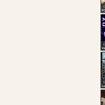
（
FO
BE
PR
D
||
AM
（
Vi
Bì
KR
| 
（2
Lu
PR
AO
C
AV