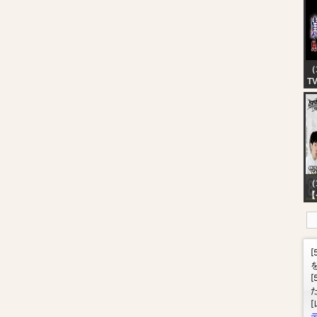
| 
Hi
（
T
【
イ
（
【
船
橋