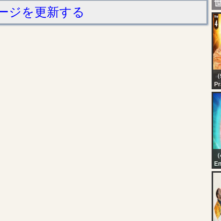
ージを更新する
（
Pr
Se
Da
महा
प्र
प्
（
En
Ka
Au