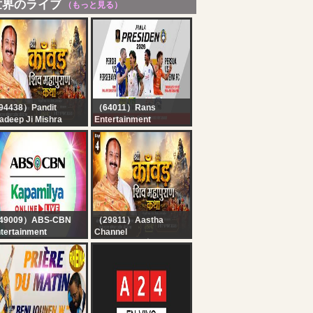
世界のライブ
（もっと見る）
94438）Pandit
（64011）Rans
adeep Ji Mishra
Entertainment
hore Wale
3RD PLACE MATCH
y-04| श्री काँवड़ शिव
PIALA PRESIDEN -
पुराण कथा | पूज्य पंडित
PERSIJA JAKARTA VS
दीप जी मिश्रा | सीहोर,मध्य
AREMA MALANG
रदेश#shivpuran #om
49009）ABS-CBN
（29811）Aastha
tertainment
Channel
pamilya Online Live |
Day-04| श्री काँवड़ शिव
gust 6, 2026
महापुराण कथा | पूज्य पंडित
प्रदीप जी मिश्रा | सीहोर,मध्य
प्रदेश#shivpuran #om