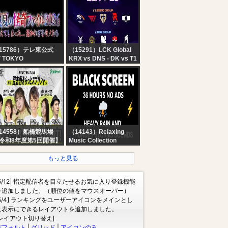
Parliament Session |
Republika
ndi News
15786）テレ東公式
（15291）LCK Global
V TOKYO
KRX vs DNS - DK vs T1
公式】真夏の怪奇ファ
| 2026 LCK
ル2026 #恐怖 #心霊
14558）船橋競馬場
（14143）Relaxing
令和8年度第5回開催】
Music Collection
橋競馬公式LIVE 「船
? Heavy Rain and
ハートビートライブ」
Thunder Sounds for
もっと見る
Sleeping - Black
Screen | Perfect
[5/12] 指定配信者を目立たせるお気に入り登録機能
Thunderstorm for Rest,
を追加しました。（順位の値をマウスオーバー）
Live
[5/4] ランキングをユーザーアイコンをメインとし
た表示にできるレイアウトを追加しました。
[レイアウト切り替え]
デフォルト
|
グリッド
|
アイコンのみ