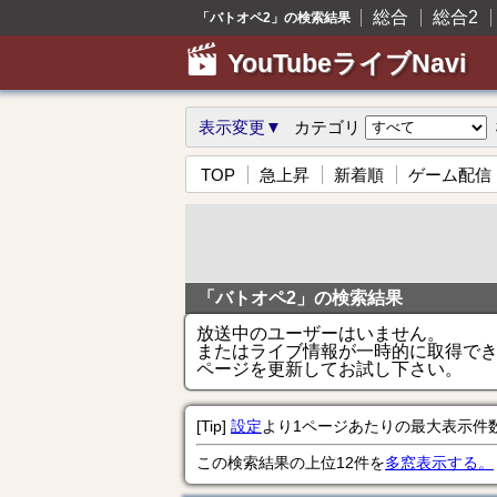
総合
総合2
「バトオペ2」の検索結果
YouTubeライブNavi
表示変更▼
カテゴリ
TOP
急上昇
新着順
ゲーム配信
「バトオペ2」の検索結果
放送中のユーザーはいません。
またはライブ情報が一時的に取得で
ページを更新してお試し下さい。
[Tip]
設定
より1ページあたりの最大表示件
この検索結果の上位12件を
多窓表示する。