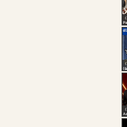
L
（1
Pa
In
Pa
In
（
(
가
접
이
이
리
구
（
Aa
Ah
Ra