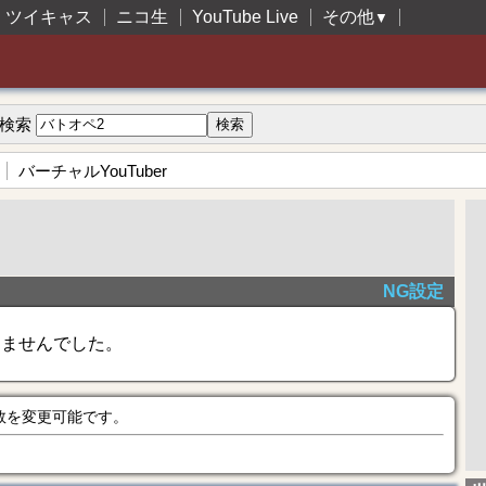
ツイキャス
ニコ生
YouTube Live
その他
▼
検索
バーチャルYouTuber
NG設定
きませんでした。
数を変更可能です。