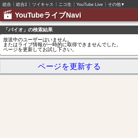
総合
総合2
ツイキャス
ニコ生
YouTube Live
その他
▼
YouTubeライブNavi
「バイオ」の検索結果
放送中のユーザーはいません。
またはライブ情報が一時的に取得できませんでした。
ページを更新してお試し下さい。
ページを更新する