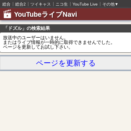
総合
総合2
ツイキャス
ニコ生
YouTube Live
その他
▼
YouTubeライブNavi
「ドズル」の検索結果
放送中のユーザーはいません。
またはライブ情報が一時的に取得できませんでした。
ページを更新してお試し下さい。
ページを更新する