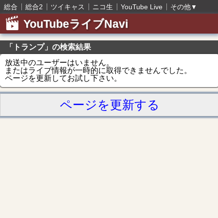
総合
総合2
ツイキャス
ニコ生
YouTube Live
その他
▼
YouTubeライブNavi
「トランプ」の検索結果
放送中のユーザーはいません。
またはライブ情報が一時的に取得できませんでした。
ページを更新してお試し下さい。
ページを更新する