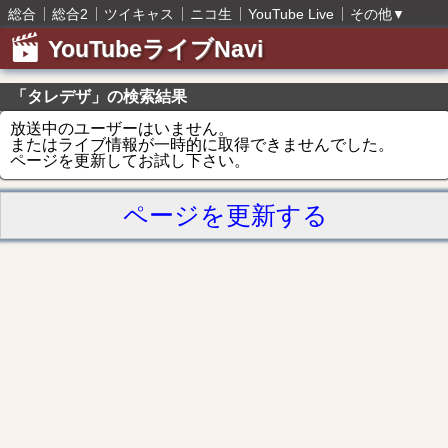
総合
総合2
ツイキャス
ニコ生
YouTube Live
その他
▼
YouTubeライブNavi
「タレデザ」の検索結果
放送中のユーザーはいません。
またはライブ情報が一時的に取得できませんでした。
ページを更新してお試し下さい。
ページを更新する