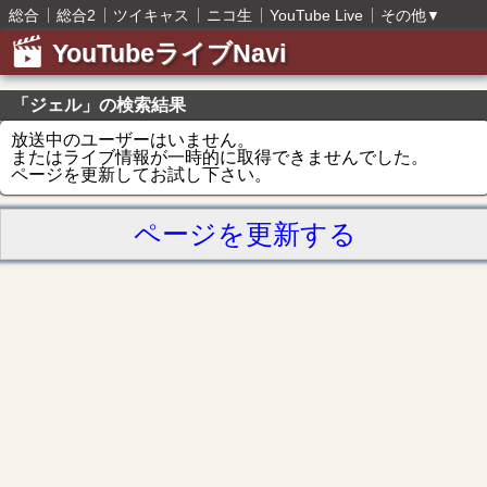
総合
総合2
ツイキャス
ニコ生
YouTube Live
その他
▼
YouTubeライブNavi
「ジェル」の検索結果
放送中のユーザーはいません。
またはライブ情報が一時的に取得できませんでした。
ページを更新してお試し下さい。
ページを更新する