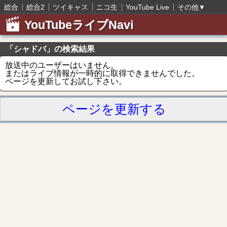
総合
総合2
ツイキャス
ニコ生
YouTube Live
その他
▼
YouTubeライブNavi
「シャドバ」の検索結果
放送中のユーザーはいません。
またはライブ情報が一時的に取得できませんでした。
ページを更新してお試し下さい。
ページを更新する