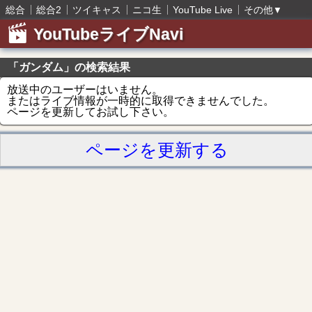
総合
総合2
ツイキャス
ニコ生
YouTube Live
その他
▼
YouTubeライブNavi
「ガンダム」の検索結果
放送中のユーザーはいません。
またはライブ情報が一時的に取得できませんでした。
ページを更新してお試し下さい。
ページを更新する