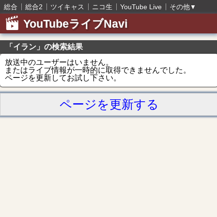
総合
総合2
ツイキャス
ニコ生
YouTube Live
その他
▼
YouTubeライブNavi
「イラン」の検索結果
放送中のユーザーはいません。
またはライブ情報が一時的に取得できませんでした。
ページを更新してお試し下さい。
ページを更新する