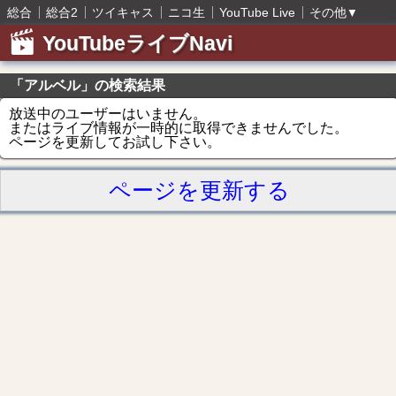
総合
総合2
ツイキャス
ニコ生
YouTube Live
その他
▼
YouTubeライブNavi
「アルベル」の検索結果
放送中のユーザーはいません。
またはライブ情報が一時的に取得できませんでした。
ページを更新してお試し下さい。
ページを更新する