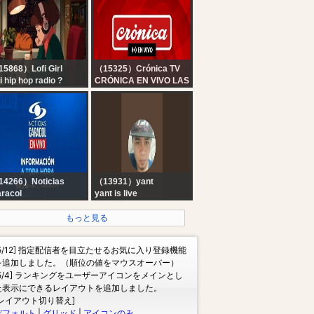
PLAY con Sebastián
Wainraich, Julieta Pink
y Pablo Fábregas
5868）Lofi Girl
（15325）Crónica TV
fi hip hop radio ?
CRÓNICA EN VIVO LAS
ats to relax/study to
24 HORAS
14266）Noticias
（13931）yant
racol
yant is live
 NOTICIAS CARACOL
 VIVO | Emisión del
もっと見る
diodía del 6 de
osto de 2026
[5/12] 指定配信者を目立たせるお気に入り登録機能
を追加しました。（順位の値をマウスオーバー）
[5/4] ランキングをユーザーアイコンをメインとし
た表示にできるレイアウトを追加しました。
[レイアウト切り替え]
デフォルト
|
グリッド
|
アイコンのみ