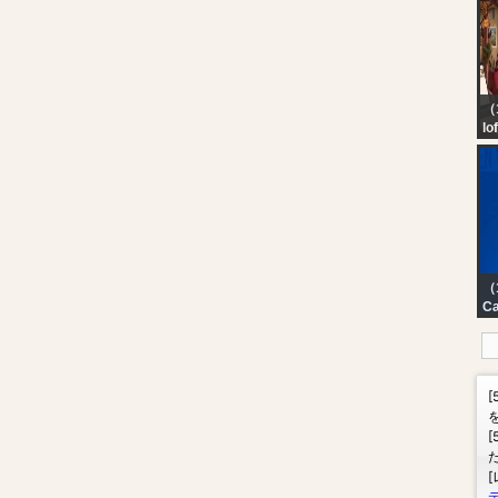
（1
lo
be
（
Ca
?
EN
me
ag