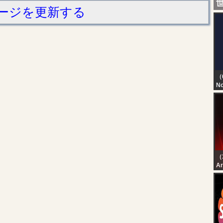
ージを更新する
（
No
TN
T
D
（
رة
رة