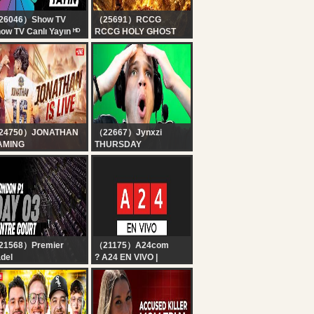
26046）Show TV
（25691）RCCG
ow TV Canlı Yayın ᴴᴰ
RCCG HOLY GHOST
CONVENTION 2026 -
DAY 4 EVENING
24750）JONATHAN
（22667）Jynxzi
AMING
THURSDAY
LIMINATOR OR WHAT
JONATHAN IS BACK!!
BGMI!
21568）Premier
（21175）A24com
del
? A24 EN VIVO |
ndon Premier Padel
Noticias de Argentina y
 ???: Pista
el mundo las 24 horas
ntral(??)