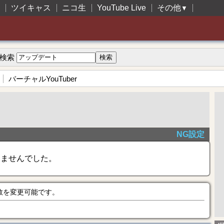
ツイキャス
ニコ生
YouTube Live
その他
▼
検索
バーチャルYouTuber
NG設定
きませんでした。
数を変更可能です。