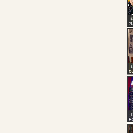
（
?L
PA
GA
TH
W
（
C
Th
Ep
（
R
JI
EL