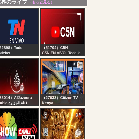
世界のライブ
（もっと見る）
62898）Todo
（51704）C5N
ticias
C5N EN VIVO | Toda la
 EN VIVO - SEGUÍ LA
información en un solo
RANSMISIÓN EN VIVO
lugar | Seguí la
E TODO NOTICIAS
transmisión las 24
horas
33014）AlJazeera
（27033）Citizen TV
Arabic قناة الجزيرة
Kenya
البث الحي لقناة الجزي |
Citizen TV Live:
التغطية مستم