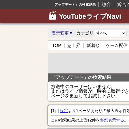
総合
総合2
「アップデート」の検索結果
YouTubeライブNavi
表示変更▼
カテゴリ
TOP
急上昇
新着順
ゲーム配信
「アップデート」の検索結果
放送中のユーザーはいません。
またはライブ情報が一時的に取得で
ページを更新してお試し下さい。
[Tip]
設定
より1ページあたりの最大表示件
この検索結果の上位12件を
多窓表示する。