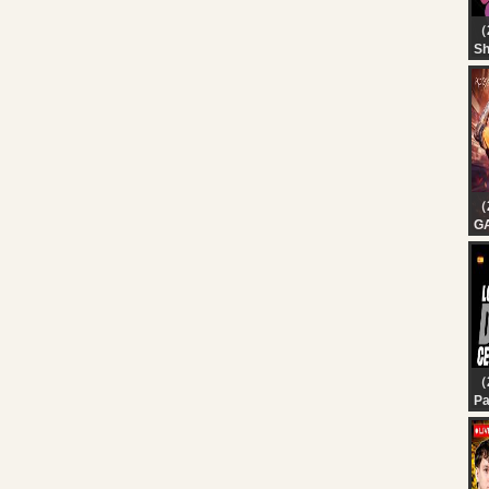
（
Sh
（
G
E
| 
| 
（
Pa
Lo
P1
Ce