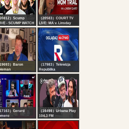
20812）Scump
（20583）COURT TV
IVE - SCUMP WATCH
LIVE: MA v. Linsday
RTY!! OpTic
Clancy - Day 8 |
MING vs 100
Accused Killer Mom
IEVES | ESPORTS
Trial
ORLD CUP DAY 2
19693）Baron
（17983）Telewizja
oleman
Republika
e Downward Spiral -
RELACJA NA ŻYWO -
 156
OGLĄDAJ Telewizja
Republika
17163）Gerard
（16498）Urbana Play
omero
104.3 FM
JANTES | RODRI
EN VIVO | Vuelta y
IGE AL BARÇA! ?
Media en URBANA