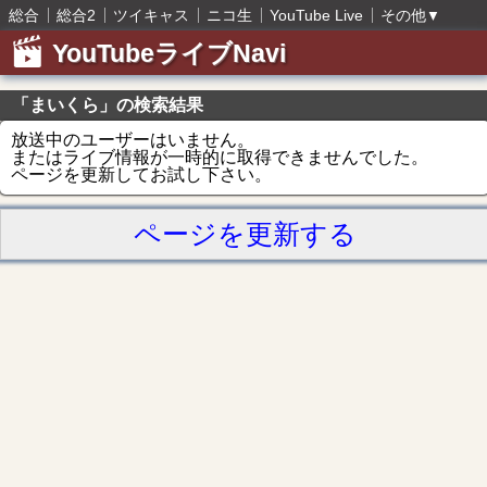
総合
総合2
ツイキャス
ニコ生
YouTube Live
その他
▼
YouTubeライブNavi
「まいくら」の検索結果
放送中のユーザーはいません。
またはライブ情報が一時的に取得できませんでした。
ページを更新してお試し下さい。
ページを更新する