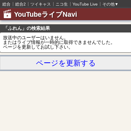
総合
総合2
ツイキャス
ニコ生
YouTube Live
その他
▼
YouTubeライブNavi
「ふれん」の検索結果
放送中のユーザーはいません。
またはライブ情報が一時的に取得できませんでした。
ページを更新してお試し下さい。
ページを更新する