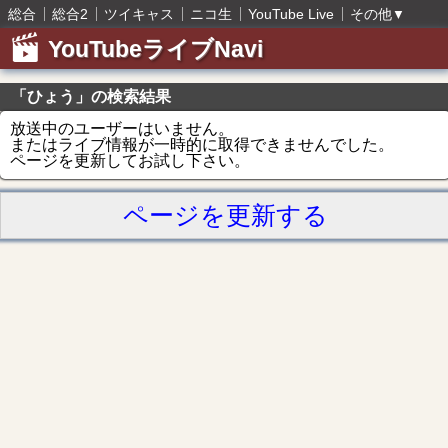
総合
総合2
ツイキャス
ニコ生
YouTube Live
その他
▼
YouTubeライブNavi
「ひょう」の検索結果
放送中のユーザーはいません。
またはライブ情報が一時的に取得できませんでした。
ページを更新してお試し下さい。
ページを更新する