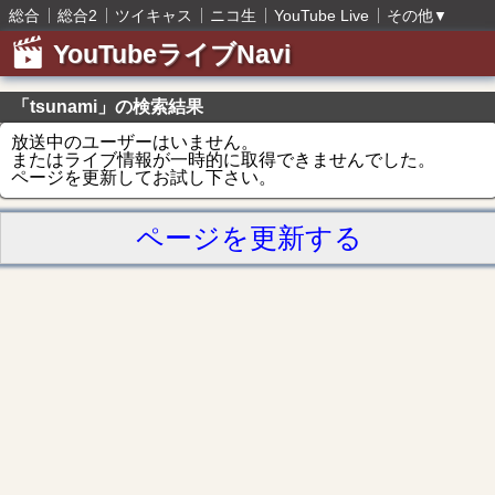
総合
総合2
ツイキャス
ニコ生
YouTube Live
その他
▼
YouTubeライブNavi
「tsunami」の検索結果
放送中のユーザーはいません。
またはライブ情報が一時的に取得できませんでした。
ページを更新してお試し下さい。
ページを更新する