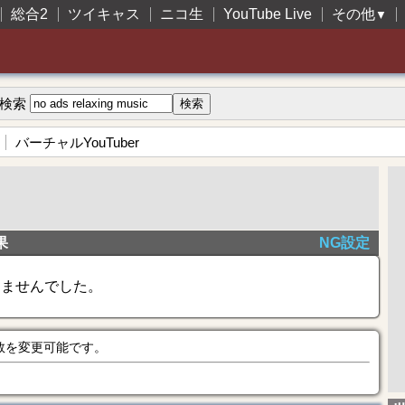
総合2
ツイキャス
ニコ生
YouTube Live
その他
▼
検索
バーチャルYouTuber
果
NG設定
きませんでした。
数を変更可能です。