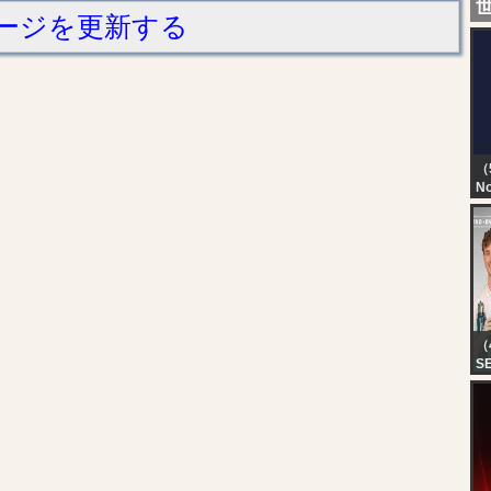
ージを更新する
（
No
TN
T
D
（
S
FE
DO
´E