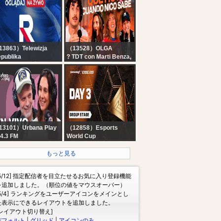
Championship - 2026
3863）Telewizja
（13528）OLGA
publika
? TDT con Marti Benza,
ELACJA NA ŻYWO -
Cami Jara, Juli
LĄDAJ Telewizja
Manzotti, Giani
publika
Odoguardi y Nico
Ferrero | OLGA EN
VIVO
13101）Urbana Play
（12858）Esports
4.3 FM
World Cup
 VIVO | Vuelta y
TEKKEN 8 at EWC 26 -
edia en URBANA
Day 3 - Group Stage
もっと見る
AY con Sebastián
inraich, Julieta Pink
[5/12] 指定配信者を目立たせるお気に入り登録機能
Pablo Fábregas
を追加しました。（順位の値をマウスオーバー）
[5/4] ランキングをユーザーアイコンをメインとし
た表示にできるレイアウトを追加しました。
[レイアウト切り替え]
デフォルト
|
グリッド
|
アイコンのみ