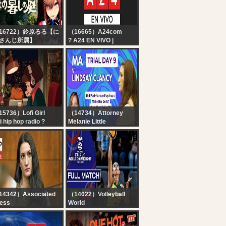
16722）鈴原るる【に
（16665）A24com
さんじ所属】
? A24 EN VIVO |
ほの暮しの庭】#06
Noticias de Argentina y
のぼの・・？スローラ
el mundo las 24 horas
フ生活
・・・！！！！！【に
さんじ/鈴原るる 】
5736）Lofi Girl
（14734）Attorney
fi hip hop radio ?
Melanie Little
ats to relax/study to
LIVE?Day 9 LINDSAY
CLANCY Trial?The
Prescribers
14342）Associated
（14022）Volleyball
ess
World
VE: Lindsay Clancy
Brazil vs. Poland - Pool
ial Day 9
Play | Girls' U17 World