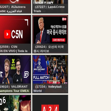
32207）AlJazeera
（27227）Law&Crime
Arabic قناة الجزيرة
Trials
البث الحي لقناة الجزي |
LIVE: Lindsay Clancy
التغطية مستم
Murder Trial — MA v.
Lindsay Clancy — Day
9
22559）C5N
（20424）오선의 미국
N EN VIVO | Toda la
증시 라이브
formación en un solo
[생방송] 비농업 취업자
gar | Seguí la
수, 실업률 ｜ 트럼프, ‘협
ansmisión las 24
상 진전’ vs 이란 ‘미국 선
ras
박 통항 금지’ ｜ 알리바
바, 오픈소스AI 전략 변경
｜ - 오선의 미국 증시 라
이브
19010）VALORANT
（17334）Volleyball
ampions Tour EMEA
World
C vs EP - VCT EMEA
Peru vs. Venezuela -
26 Stage 2 - W4D2
Pool Play | Girls' U17
World Championship -
2026