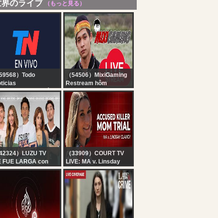
世界のライブ
（もっと見る）
59568）Todo
（54506）MixiGaming
ticias
Restream hôm
 EN VIVO - SEGUÍ LA
qua...............
RANSMISIÓN EN VIVO
E TODO NOTICIAS
42324）LUZU TV
（33909）COURT TV
E FUE LARGA con
LIVE: MA v. Linsday
RBO, BELU NEGRI,
Clancy - Day 9 |
MI FAENA Y TEO D
Accused Killer Mom
LIA | EN VIVO
Trial