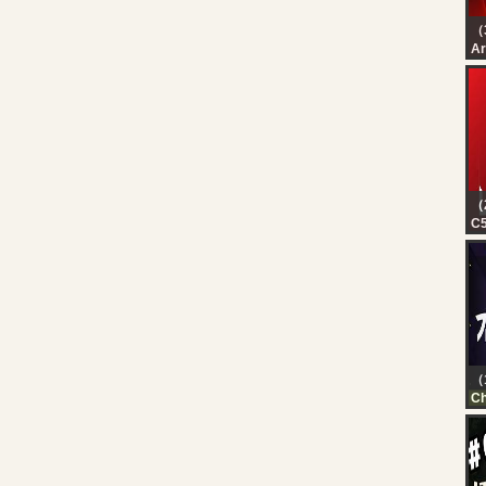
（
رة
رة
（
C5
in
lu
tr
ho
（
Ch
FN
20