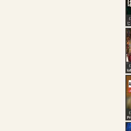
（
じ
【
ほ
イ
ッ
じ
（1
lo
be
（
Pr
LI
tr