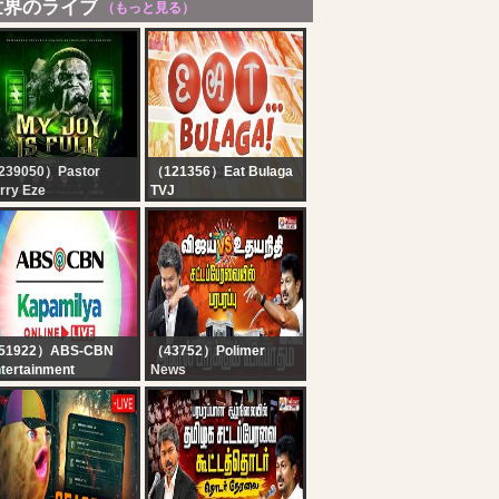
世界のライブ
（もっと見る）
239050）Pastor
（121356）Eat Bulaga
rry Eze
TVJ
 JOY IS FULL ||
EAT BULAGA LIVE |
DPMM - DAY 26 ||
TVJ ON TV5 | AUGUST
PPD || 7TH AUGUST
7, 2026
26
51922）ABS-CBN
（43752）Polimer
tertainment
News
pamilya Online Live |
?LIVE : TN Assembly
gust 7, 2026
2026 | தொடங்கியது
தமிழக சட்டப்பேரவை
கூட்டத்தொடர் | CM Vijay |
UdhayanidhiStalin