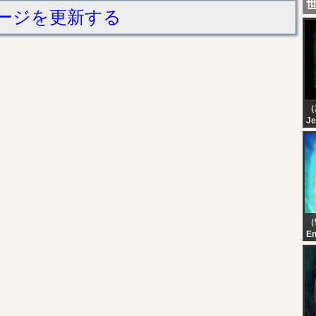
ージを更新する
（
Je
MY
40
NS
20
（
En
Ka
Au