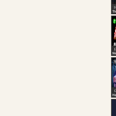
（
Th
?L
SE
Hu
T
T
#
（
Ne
?L
รร
ชี
คน
（
Ha
Ne
Su
Co
At