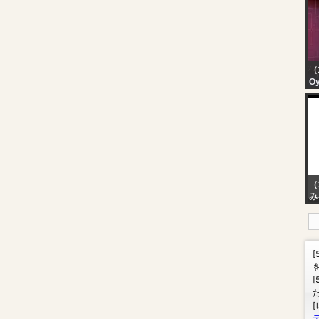
Sl
Sc
Th
Li
（
O
No
Pr
[P
Oy
（
み