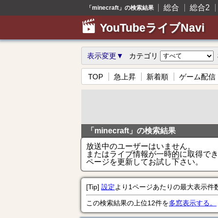
総合
総合2
「minecraft」の検索結果
YouTubeライブNavi
表示変更▼
カテゴリ
TOP
急上昇
新着順
ゲーム配信
「minecraft」の検索結果
放送中のユーザーはいません。
またはライブ情報が一時的に取得で
ページを更新してお試し下さい。
[Tip]
設定
より1ページあたりの最大表示件
この検索結果の上位12件を
多窓表示する。