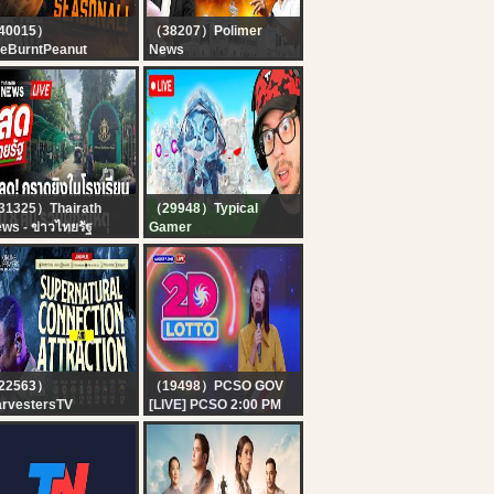
40015）
（38207）Polimer
eBurntPeanut
News
IVE | TARKOV
?LIVE : CMVijay |
ASONAL | DAY 4 |
Udhayanidhi Stalin |
tchMF x GIMMICK |
TNAssembly 2026 |
HICC MEN
சட்டப்பேரவையில் இருந்து
HURSDAY |
நேரலை.. Mekedatu
BUNGULATE
31325）Thairath
（29948）Typical
ws - ข่าวไทยรัฐ
Gamer
IVE : สลด! กราดยิง
? LIVE! - NEW
.เทพศิรินทร์ นนทบุรี เสีย
UPDATE!! HUNTING
วิต 7 คน บาดเจ็บกว่า 30
RARE *GEM SPRITES*
 | 7 ส.ค. 69 | สดไทยรัฐ
in FORTNITE!
22563）
（19498）PCSO GOV
rvestersTV
[LIVE] PCSO 2:00 PM
xt Level Prayers ||
Lotto Draw - August 07,
pernatural
2026
nnection &
traction || Pst Bolaji