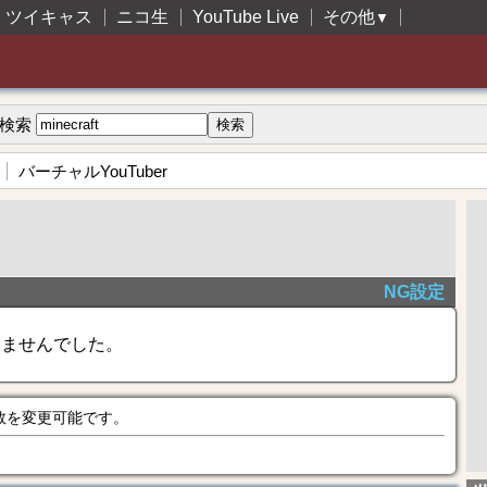
ツイキャス
ニコ生
YouTube Live
その他
▼
検索
バーチャルYouTuber
NG設定
きませんでした。
数を変更可能です。