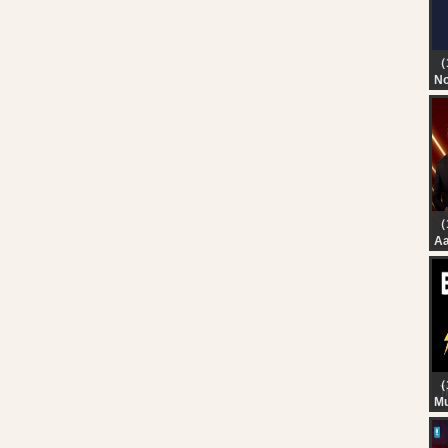
Id
20
（
No
TN
T
D
（
Aa
St
Pa
PM
| 
（
Mu
? 
Th