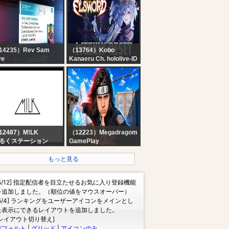
eeping - Black
reen | Perfect
understorm for Rest,
ve
14235）Rev Sam
（13764）Kobo
ye
Kanaeru Ch. hololive-ID
 More DELAYS!!!
【ELSWORD】WEEKLY
ophetic Prayer Hour
RESET!! CP speedrun
PH] With Rev Sam
cuz I wanted to get to
e || DAY 1820 ||
d3 raid T-T
12487）M!LK
（12223）Megadragom
るくステーション
GamePlay
? LIVE 35 BOOYAHS
NO CS - FALTAM 4
もっと見る
PARTIDAS PRO TOP
GLOBAL - FREE FIRE
[5/12] 指定配信者を目立たせるお気に入り登録機能
AO VIVO ❤️
を追加しました。（順位の値をマウスオーバー）
[5/4] ランキングをユーザーアイコンをメインとし
た表示にできるレイアウトを追加しました。
[レイアウト切り替え]
デフォルト
|
グリッド
|
アイコンのみ