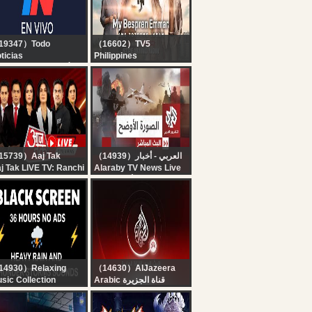
owu || August 7th
26
19347）Todo
（16602）TV5
ticias
Philippines
 EN VIVO - SEGUÍ LA
TV5 Kapatid
RANSMISIÓN EN VIVO
Livestream | August 7,
E TODO NOTICIAS
2026 | Eat Bulaga LIVE
15739）Aaj Tak
（14939）العربي - أخبار
j Tak LIVE TV: Ranchi
Alaraby TV News Live
udent Protest |
قناة العربي أخبار | البث
rliament Session |
الحي المباشر
 Modi | Rahul Gandhi
Hindi News
14930）Relaxing
（14630）AlJazeera
sic Collection
Arabic قناة الجزيرة
Heavy Rain and
البث الحي لقناة الجزيرة |
under Sounds for
التغطية مستمرة