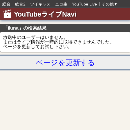
総合
総合2
ツイキャス
ニコ生
YouTube Live
その他
▼
YouTubeライブNavi
「iluna」の検索結果
放送中のユーザーはいません。
またはライブ情報が一時的に取得できませんでした。
ページを更新してお試し下さい。
ページを更新する