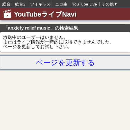
総合
総合2
ツイキャス
ニコ生
YouTube Live
その他
▼
YouTubeライブNavi
「anxiety relief music」の検索結果
放送中のユーザーはいません。
またはライブ情報が一時的に取得できませんでした。
ページを更新してお試し下さい。
ページを更新する