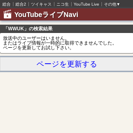
総合
総合2
ツイキャス
ニコ生
YouTube Live
その他
▼
YouTubeライブNavi
「WWUK」の検索結果
放送中のユーザーはいません。
またはライブ情報が一時的に取得できませんでした。
ページを更新してお試し下さい。
ページを更新する