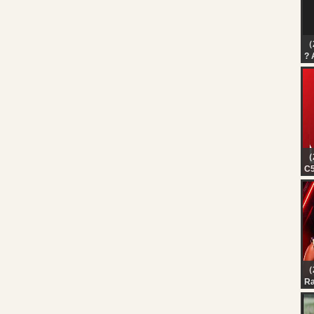
（
? 
No
el
（
C5
in
lu
tr
ho
（
Ra
Se
? 