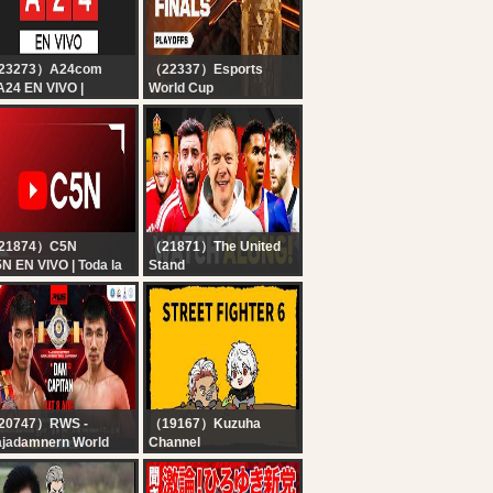
23273）A24com
（22337）Esports
A24 EN VIVO |
World Cup
ticias de Argentina y
TEKKEN 8 at EWC 26 -
 mundo las 24 horas
FINAL DAY!
21874）C5N
（21871）The United
N EN VIVO | Toda la
Stand
formación en un solo
Man United vs PSG
gar | Seguí la
LIVE Watchalong with
ansmisión las 24
Mark Goldbridge
ras
20747）RWS -
（19167）Kuzuha
jadamnern World
Channel
ries
【スト6】目指せ一斤
LIVE : RWS: Dam
【スコップ】