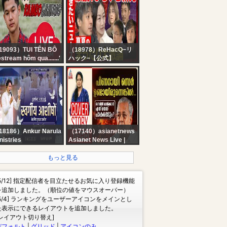
ranchai vs. Capitan |
August 2026
19093）TUI TÊN BÔ
（18978）ReHacQ−リ
stream hôm qua.......'
ハック−【公式】
【ReHacQ生配信】聞き
たいニュース！視聴者の
質問に答えるニュース番
組【ひろゆき&西村ゆか
vs乙武洋匡vs中室牧子
vs高橋弘樹vs西田亮
介】
18186）Ankur Narula
（17140）asianetnews
nistries
Asianet News Live |
RAYER MOUNTAIN |?
Malayalam Live News |
IVE SPECIAL PRAYER
Kerala News Updates |
もっと見る
OR HEAVENLY
Breaking News | Kerala
ESSINGS | 08-08-
Rain
[5/12] 指定配信者を目立たせるお気に入り登録機能
26 ⁨| #ANM #live
を追加しました。（順位の値をマウスオーバー）
[5/4] ランキングをユーザーアイコンをメインとし
た表示にできるレイアウトを追加しました。
[レイアウト切り替え]
デフォルト
|
グリッド
|
アイコンのみ