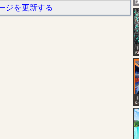
ージを更新する
（
IS
M
H
BO
Ka
（1
K
Ci