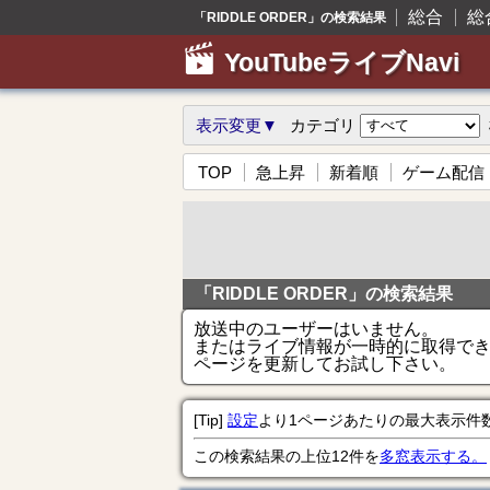
総合
総
「RIDDLE ORDER」の検索結果
YouTubeライブNavi
表示変更▼
カテゴリ
TOP
急上昇
新着順
ゲーム配信
「RIDDLE ORDER」の検索結果
放送中のユーザーはいません。
またはライブ情報が一時的に取得で
ページを更新してお試し下さい。
[Tip]
設定
より1ページあたりの最大表示件
この検索結果の上位12件を
多窓表示する。