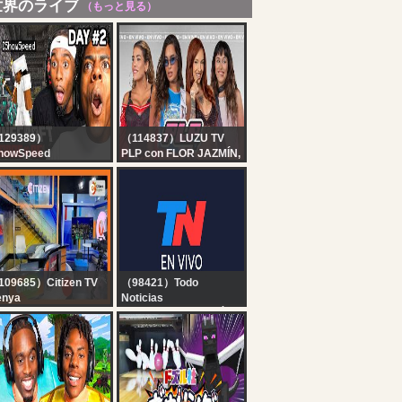
世界のライブ
（もっと見る）
129389）
（114837）LUZU TV
howSpeed
PLP con FLOR JAZMÍN,
INECRAFT
LA JOAQUI, ANITA
ARDCORE ALL
ESPÓSITO Y EVITTA
SSES DAY 2 ???‍♂️ft.
LUNA | EN VIVO
iCenat
09685）Citizen TV
（98421）Todo
enya
Noticias
tizen TV Live:
TN EN VIVO - SEGUÍ LA
TRANSMISIÓN EN VIVO
DE TODO NOTICIAS