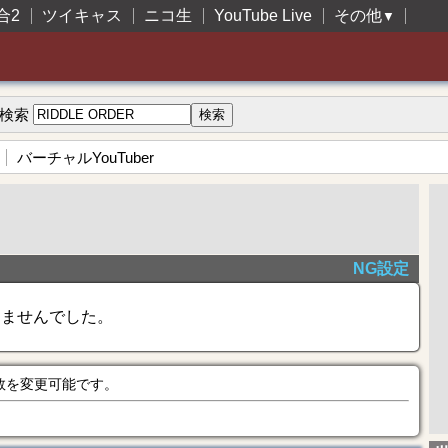
合2
ツイキャス
ニコ生
YouTube Live
その他
▼
検索
バーチャルYouTuber
NG設定
きませんでした。
数を変更可能です。