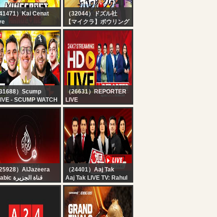
41471）Kai Cenat
（32044）ドズル社
ve
【マイクラ】ボウリング
I X SPEED
でストライクとると動け
INECRAFT
るエンドラ討伐【ドズル
ARATHON BEATING
社生放送】
LL BOSSES
HARDCORE* DAY 1
RT 2
31688）Scump
（26631）REPORTER
IVE - SCUMP WATCH
LIVE
RTY!! OpTic
24x7 Reporter Live TV |
MING vs FAZE |
Kerala Rain Alert Live |
SPORTS WORLD CUP
HD Streaming | Latest
Y 4
Malayalam News |
Reporter
25928）AlJazeera
（24401）Aaj Tak
Arabic قناة الجزيرة
Aaj Tak LIVE TV: Rahul
البث الحي لقناة الجزي |
Gandhi | Ranchi
التغطية مستم
Student Protest | PM
Modi | CM Yogi | Kanwar
| Hindi News