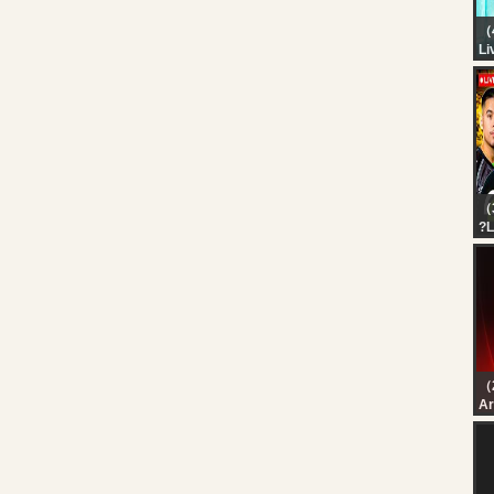
（
Li
KA
M
M
A
*
PA
（
?L
PA
GA
E
DA
（
رة
رة