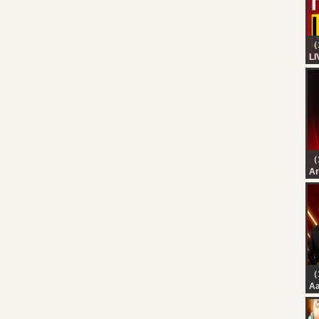
（
LI
24
Ke
HD
Ma
Re
（
رة
رة
（
Aa
JP
Ra