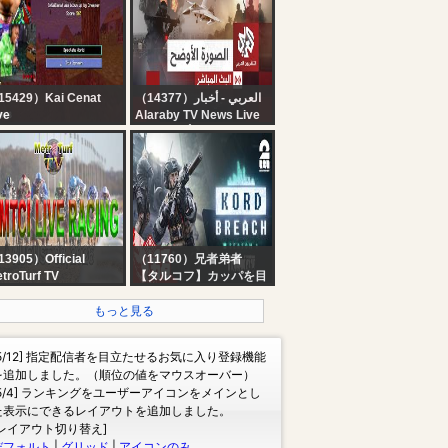
 Delhi | Kanwar | Hindi
DE TODO NOTICIAS
ews
15429）Kai Cenat
（14377）العربي - أخبار
ve
Alaraby TV News Live
I X SPEED
قناة العربي أخبار | البث
INECRAFT
الحي المباشر
ARATHON BEATING
LL BOSSES
HARDCORE* DAY 2
RT 1
3905）Official
（11760）兄者弟者
troTurf TV
【タルコフ】カッパを目
MTCI LIVE HORSE
指したい！？！？【弟
CING | AUGUST 09,
者】
もっと見る
26 | SUNDAY
[5/12] 指定配信者を目立たせるお気に入り登録機能
を追加しました。（順位の値をマウスオーバー）
[5/4] ランキングをユーザーアイコンをメインとし
た表示にできるレイアウトを追加しました。
[レイアウト切り替え]
デフォルト
|
グリッド
|
アイコンのみ