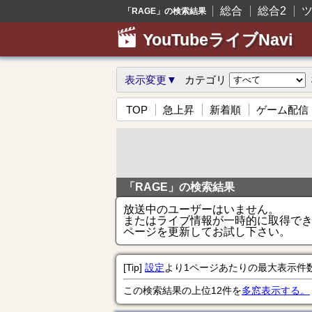
総合
総合2
「RAGE」の検索結果
YouTubeライブNavi
表示変更▼
カテゴリ
TOP
急上昇
新着順
ゲーム配信
「RAGE」の検索結果
放送中のユーザーはいません。
またはライブ情報が一時的に取得で
ページを更新してお試し下さい。
[Tip]
設定
より1ページあたりの最大表示件
この検索結果の上位12件を
多窓表示する。