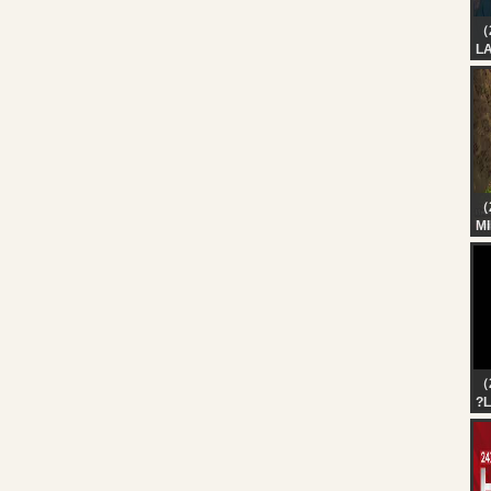
（
L
（
M
H
BO
Ka
（
?L