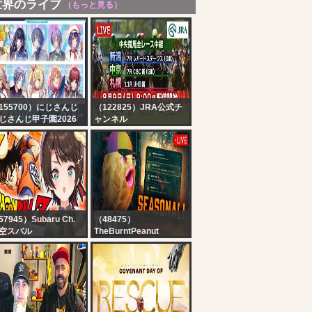
世界のライブ
（もっと見る）
155700）にじさんじ
（122825）JRA公式チ
じさんじ甲子園2026
ャンネル
戦 Day2【 #にじ甲
【ライブ配信】8月9日
026_Day2 】
（日曜）中央競馬全レー
ス中継（新潟・中京・札
幌）
57945）Subaru Ch.
（48475）
空スバル
TheBurntPeanut
#7】ドラゴンボールカ
?LIVE | TARKOV
ロットやるしゅばああ
SEASONAL | DAY 6 |
ああああああああああ
LABYRINTH + KORD
ああああああああああ
BREACH | HUTCHMF |
ああ！！！！！！【ホ
SLUR SATURDAY |
ライブ/大空スバル】
#BUNGULATE