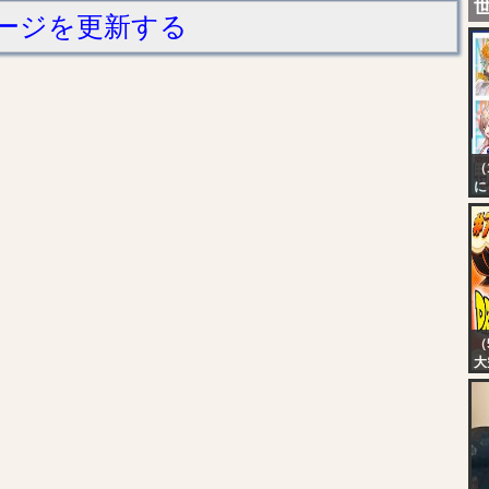
ージを更新する
（
に
本
2
（
大
【
カ
あ
あ
あ
ロ