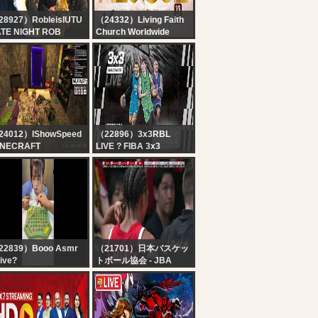
28927）RobleisIUTU
（24332）Living Faith
ATE NIGHT ROB
Church Worldwide
COVENANT DAY OF
RESCUE SERVICE | 9,
AUGUST 2026 | FAITH
TABERNACLE OTA
24012）IShowSpeed
（22896）3x3RBL
INECRAFT
LIVE ? FIBA 3x3
ARDCORE ALL
Uenohara Challenger
SSES DAY 2 ???‍♂️ft.
2026 | Qualifier for
iCenat (Part 2)
Debrecen Masters |
Finals
22839）Booo Asmr
（21701）日本バスケッ
ive?
トボール協会 - JBA
【モンゴル向け】日本生
命カップ2026（佐賀大
会）｜男子日本代表 vs
男子モンゴル代表｜佐賀