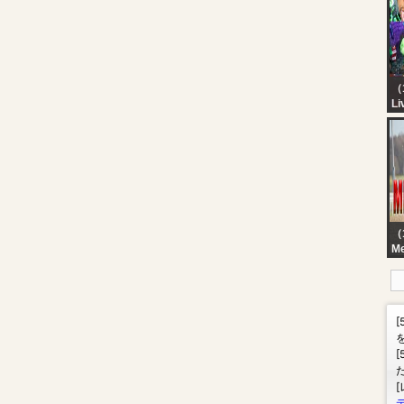
in
N
（
Li
KA
M
M
A
*
PA
（1
Me
M
RA
20