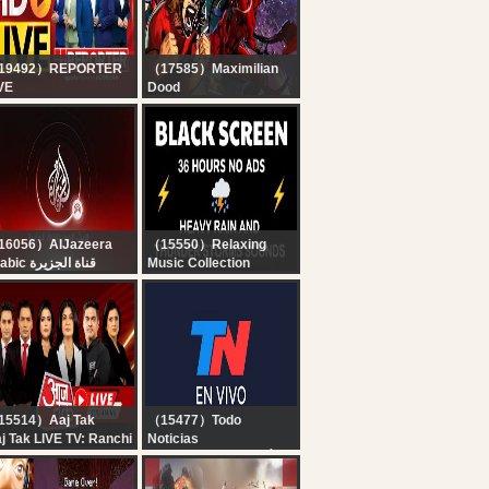
アリーナ｜2026.8.9
19492）REPORTER
（17585）Maximilian
VE
Dood
x7 Reporter Live TV |
TOKON - PS5 VERSION
rala Rain Alert Live |
IS GREAT...WTF
 Streaming | Latest
layalam News |
porter
16056）AlJazeera
（15550）Relaxing
Arabic قناة الجزيرة
Music Collection
البث الحي لقناة الجزي |
? Heavy Rain and
التغطية مستم
Thunder Sounds for
Sleeping - Black
Screen | Perfect
Thunderstorm for Rest,
Live
15514）Aaj Tak
（15477）Todo
j Tak LIVE TV: Ranchi
Noticias
SC Student Protest |
TN EN VIVO - SEGUÍ LA
hul Gandhi | CM Yogi
TRANSMISIÓN EN VIVO