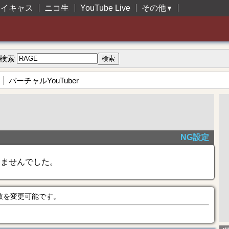
ツイキャス
ニコ生
YouTube Live
その他
▼
検索
バーチャルYouTuber
NG設定
きませんでした。
数を変更可能です。