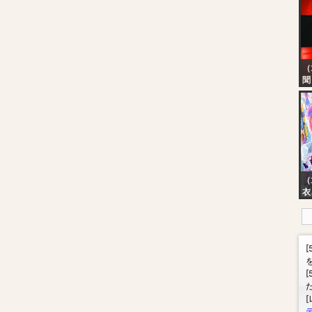
（
聞
【
財
Ta
N
E
間
뉴
（1
衣こ
【
新
ら
う
え
り