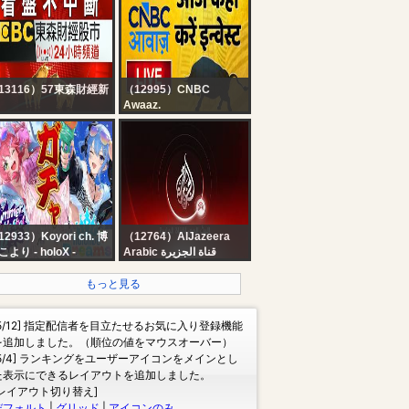
News Live | HD Live
Streaming | 24 News
13116）57東森財經新
（12995）CNBC
Awaaz.
看盤不中斷】EBC東森
Stock Market Updates
經股市24小時直播｜
Live: आज कहां करें इन्वेस्ट |
iwan EBC Financial
Business & Finance |
ews 24hr Live｜台湾
7th August 2026 |
BC 金融ニュース24 時
CNBC Awaaz
オンライン放送｜대만
스 생방송
2933）Koyori ch. 博
（12764）AlJazeera
より - holoX -
Arabic قناة الجزيرة
ホロドリ】え！？もう
البث الحي لقناة الجزيرة |
水着⁉水着が来るな
التغطية مستمرة
もっと見る
、引かねば無作法とい
もの・・・無課金で揃
[5/12] 指定配信者を目立たせるお気に入り登録機能
っぞ！！！【博衣こよ
を追加しました。（順位の値をマウスオーバー）
/ホロライブ】
[5/4] ランキングをユーザーアイコンをメインとし
た表示にできるレイアウトを追加しました。
[レイアウト切り替え]
デフォルト
|
グリッド
|
アイコンのみ