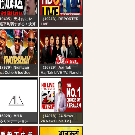
19405）天才おにや
（19213）REPORTER
経平均弱すぎる！決算
LIVE
ィークも終盤戦！！電
24x7 Reporter Live TV |
こい！！追証やだ！ど
Kerala Rain Alert Live |
なる半導体メモリーの
HD Streaming | Latest
く末は。え～普通に損
Malayalam News |
りです。機関の皆さん
Reporter
日もお仕事頑張ってく
さい！お昼の後場寄り
き株ライブ生放送！！
17979）Nightcap
（16729）Aaj Tak
c, Ocho & Iso Joe
Aaj Tak LIVE TV: Ranchi
act to Panthers-
Student Protest |
rdinals, Gibbs gets
Parliament Session |
ID, Cam a HOFer? |
PM Modi | Rahul Gandhi
ghtcap
| Hindi News
16028）M!LK
（14018）24 News
るくステーション
24 News Live TV |
Kerala Rain Live News
Updates | Malayalam