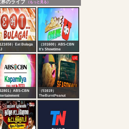
世界のライブ
（もっと見る）
121658）Eat Bulaga
（101600）ABS-CBN
VJ
It's Showtime
T BULAGA LIVE |
Showtime Online U |
J ON TV5 | AUGUST
August 7, 2026
 2026
62801）ABS-CBN
（51619）
tertainment
TheBurntPeanut
pamilya Online Live |
?LIVE | TARKOV
gust 7, 2026
SEASONAL | DAY 4 |
HutchMF x GIMMICK |
THICC MEN
THURSDAY |
#BUNGULATE