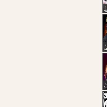
（
N
?L
Ud
TN
சட
நே
（
2
?L
TV
சட
தொ
Bu
（
Ph
TV
Li
20