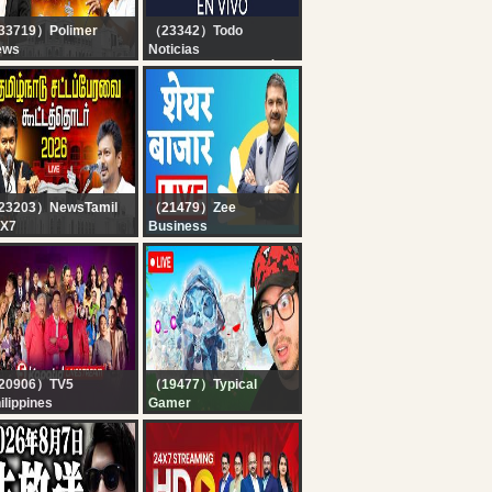
33719）Polimer
（23342）Todo
ews
Noticias
IVE : CMVijay |
TN EN VIVO - SEGUÍ LA
hayanidhi Stalin |
TRANSMISIÓN EN VIVO
Assembly 2026 |
DE TODO NOTICIAS
்டப்பேரவையில் இருந்து
ரலை.. Mekedatu
23203）NewsTamil
（21479）Zee
4X7
Business
IVE : TN Assembly |
First Trade 7th August
K | CM Vijay | தமிழக
2026 : Zee Business
்டப்பேரவை - 2026..
Live | Share Market
டர் நேரலை | TN
Live Updates | Stock
dget
Market News
20906）TV5
（19477）Typical
ilippines
Gamer
5 Kapatid
? LIVE! - NEW
vestream | August 7,
UPDATE!! HUNTING
26 | Eat Bulaga LIVE
RARE *GEM SPRITES*
in FORTNITE!