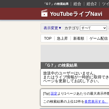
総合
総合2
ツ
「G７」の検索結果
YouTubeライブNavi
表示変更▼
カテゴリ
TOP
急上昇
新着順
ゲーム配信
「G７」の検索結果
放送中のユーザーはいません。
またはライブ情報が一時的に取得で
ページを更新してお試し下さい。
[Tip]
設定
より1ページあたりの最大表示件
この検索結果の上位12件を
多窓表示する。