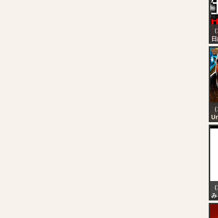
（
日
ウ
線
う
行
切
今
だ
付
（
Un
re
Ca
PA
Ni
（
み