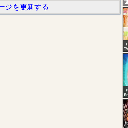
ージを更新する
（
T
EA
TV
7,
（
En
Ka
Au