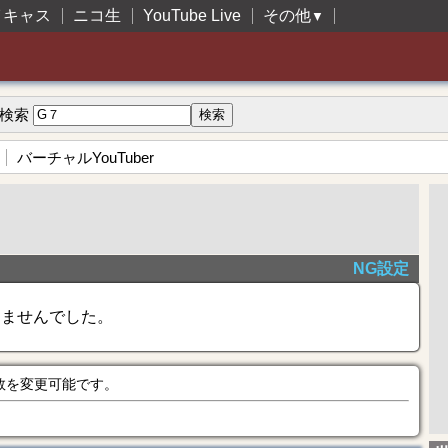
イキャス
ニコ生
YouTube Live
その他
▼
検索
バーチャルYouTuber
NG設定
きませんでした。
数を変更可能です。