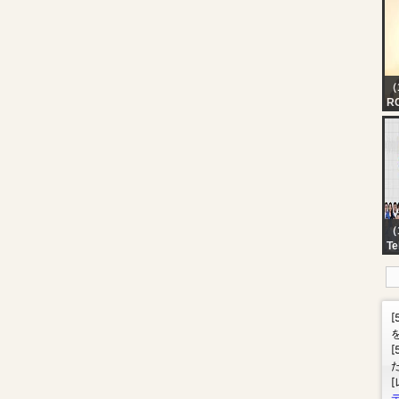
（
R
20
S
（
Te
LI
Pa
Te
20