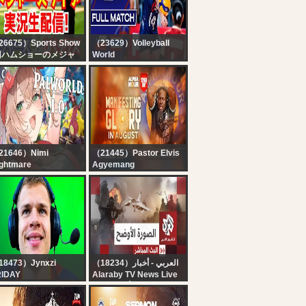
26675）Sports Show
（23629）Volleyball
旧ハムショーのメジャ
World
実況ch)
Chile vs. Thailand - Pool
大谷翔平出場】【ドジ
Play | Girls' U17 World
ースライブ】ドジャー
Championship - 2026
対Dバックス 佐々木朗
先発 8/8 【野球ラジオ
実況】 #大谷翔平 #ド
ャース
21646）Nimi
（21445）Pastor Elvis
ghtmare
Agyemang
PALWORLD 1.0】 I'm
ALPHA HOUR
re to build houses
EPISODE 1384 ||
d steal pals... and I'm
MANIFESTING GLORY
l out of houses
IN AUGUST ||
SATURDAY, AUGUST
8TH, 2026
18473）Jynxzi
（18234）العربي - أخبار
RIDAY
Alaraby TV News Live
قناة العربي أخبار | البث
الحي المباشر