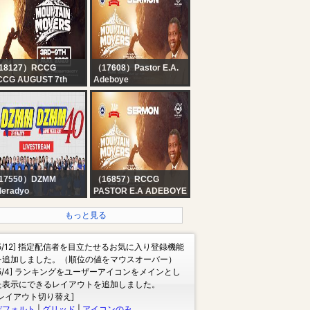
18127）RCCG
（17608）Pastor E.A.
CCG AUGUST 7th
Adeboye
26 | HOLY GHOST
PASTOR E.A ADEBOYE
ERVICE
| RCCG HOLY GHOST
CONVENTION 2026 -
DAY 5 EVENING
17550）DZMM
（16857）RCCG
leradyo
PASTOR E.A ADEBOYE
VE: DZMM Radyo
SERMON - AUGUST
trol 630, DZMM
2026 HOLY GHOST
もっと見る
leradyo (08 August
SERVICE
26)
[5/12] 指定配信者を目立たせるお気に入り登録機能
を追加しました。（順位の値をマウスオーバー）
[5/4] ランキングをユーザーアイコンをメインとし
た表示にできるレイアウトを追加しました。
[レイアウト切り替え]
デフォルト
|
グリッド
|
アイコンのみ