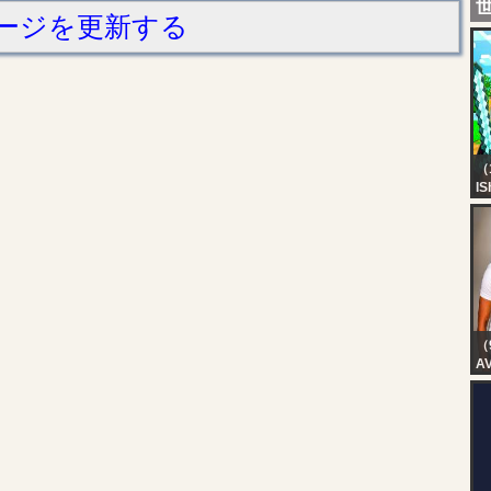
ージを更新する
（
IS
M
H
BO
Ka
（
A
K
CO