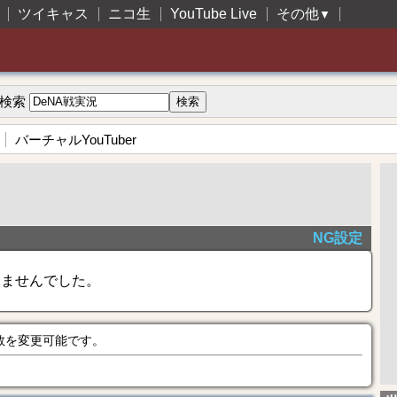
ツイキャス
ニコ生
YouTube Live
その他
▼
検索
バーチャルYouTuber
NG設定
きませんでした。
数を変更可能です。