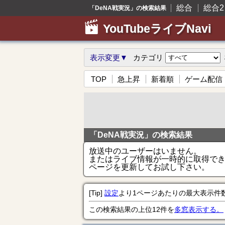
総合
総合2
「DeNA戦実況」の検索結果
YouTubeライブNavi
表示変更▼
カテゴリ
TOP
急上昇
新着順
ゲーム配信
「DeNA戦実況」の検索結果
放送中のユーザーはいません。
またはライブ情報が一時的に取得で
ページを更新してお試し下さい。
[Tip]
設定
より1ページあたりの最大表示件
この検索結果の上位12件を
多窓表示する。