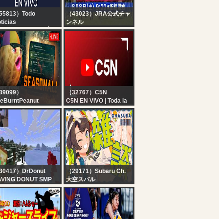
55813）Todo
（43023）JRA公式チャ
ticias
ンネル
 EN VIVO - SEGUÍ LA
【ライブ配信】8月8日
RANSMISIÓN EN VIVO
（土曜）中央競馬全レー
E TODO NOTICIAS
ス中継（新潟・中京・札
幌）
39099）
（32767）C5N
eBurntPeanut
C5N EN VIVO | Toda la
IVE | TARKOV
información en un solo
ASONAL | DAY 5 |
lugar | Seguí la
ABYRINTH QUEST |
transmisión las 24
MMICK X JOHN |
horas
EAK BOB FRIDAY |
BUNGULATE
30417）DrDonut
（29171）Subaru Ch.
AVING DONUT SMP
大空スバル
【#生スバル】おはす
ば！：FREE TALK【ホ
ロライブ/大空スバル】