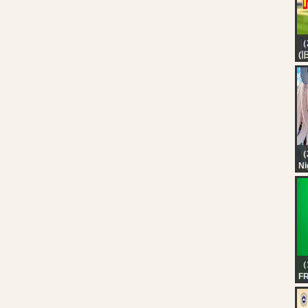
（
(
ー
【
ャ
ス
希
調
ジ
（
Ni
【
he
an
al
（
F