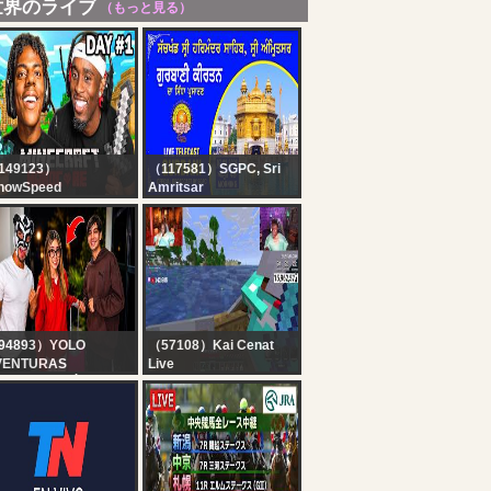
世界のライブ
（もっと見る）
149123）
（117581）SGPC, Sri
howSpeed
Amritsar
INECRAFT
Official SGPC LIVE |
ARDCORE ALL
Gurbani Kirtan |
SSES DAY 1 ???‍♂️ft.
Sachkhand Sri
iCenat
Harmandir Sahib, Sri
Amritsar | 08.08.2026
94893）YOLO
（57108）Kai Cenat
VENTURAS
Live
AREN LLEGÓ A
KAI X SPEED
LOMBIA !!
MINECRAFT
MARATHON BEATING
ALL BOSSES
*HARDCORE* DAY 1
PART 1