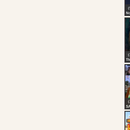
（
No
TN
T
D
（
Th
?L
SE
L
GI
FR
#
（
S
??