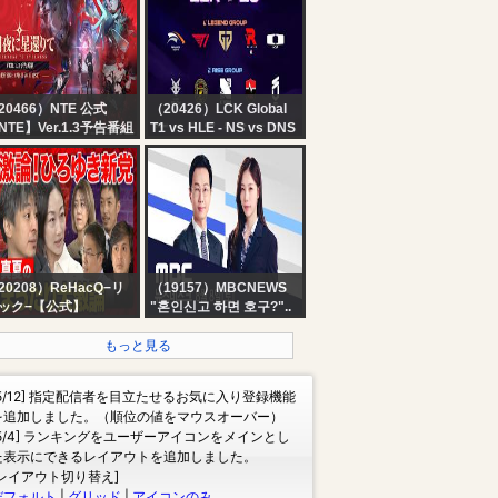
ày 1: ?? AL, ?? 17,
こら】
 MiTH, ?? FLC, ?? VP,
IS, ?? DNS, ?? FS,
TL, GK...
20466）NTE 公式
（20426）LCK Global
NTE】Ver.1.3予告番組
T1 vs HLE - NS vs DNS
| 2026 LCK
20208）ReHacQ−リ
（19157）MBCNEWS
ック−【公式】
"혼인신고 하면 호구?"..
ReHacQ生配信】聞き
22개 불이익 바꾼다 -
いニュース！視聴者の
[LIVE] MBC 뉴스데스크
もっと見る
問に答えるニュース番
2026년 08월 08일
【ひろゆき&西村ゆか
[5/12] 指定配信者を目立たせるお気に入り登録機能
s乙武洋匡vs中室牧子
を追加しました。（順位の値をマウスオーバー）
s高橋弘樹vs西田亮
[5/4] ランキングをユーザーアイコンをメインとし
】
た表示にできるレイアウトを追加しました。
[レイアウト切り替え]
デフォルト
|
グリッド
|
アイコンのみ