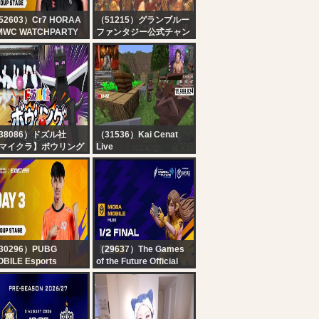
52603）Cr7 HORAA
（51215）グランブルー
MWC WATCHPARTY
ファンタジー公式チャン
oup B | Day 1
ネル
グラブル生放送 ようこそ
真夏のショータイムSP
38086）ドズル社
（31536）Kai Cenat
マイクラ】ボウリング
Live
ストライクとると動け
KAI X SPEED
エンドラ討伐【ドズル
MINECRAFT
生放送】
MARATHON BEATING
ALL BOSSES
*HARDCORE* DAY 1
PART 2
30296）PUBG
（29637）The Games
BILE Esports
of the Future Official
N] PMWC at EWC 26
GOTF 2026 MOBA
oup Stage Day 3 |
Mobile presented by
ROUP B | PUBG
Freedom | Semifinals |
OBILE WORLD CUP
Day 5 | English