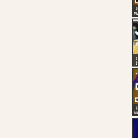
（
P
Gr
（
【
で
る
社
（
MO
[E
Gr
G
M