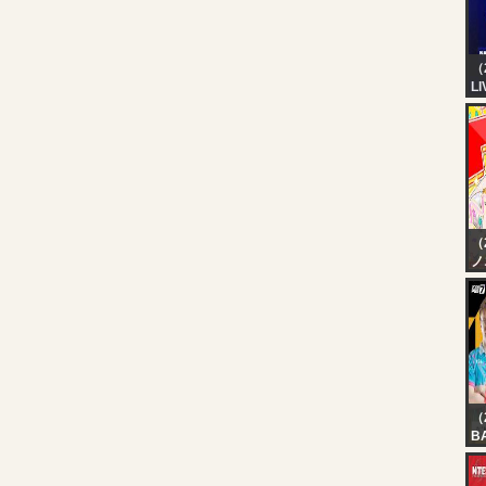
at
W
（
LI
Un
Un
20
（
ノ
【
5
凸
ラ
（
B
V
? 