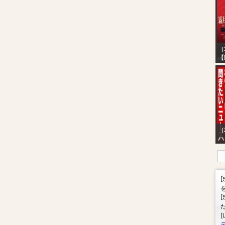
Ng
??
TW
??
（
【
（
ハ
【
た
質
組
v
v
介