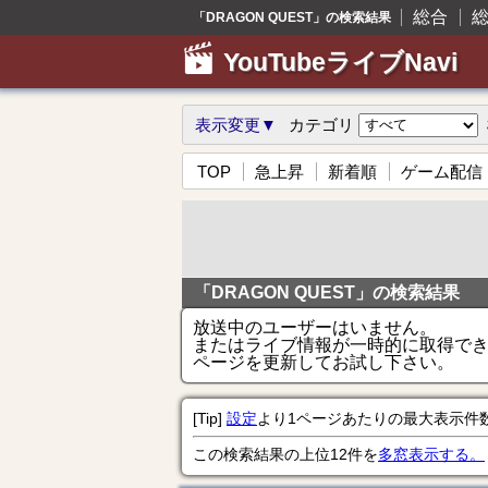
総合
総
「DRAGON QUEST」の検索結果
YouTubeライブNavi
表示変更▼
カテゴリ
TOP
急上昇
新着順
ゲーム配信
「DRAGON QUEST」の検索結果
放送中のユーザーはいません。
またはライブ情報が一時的に取得で
ページを更新してお試し下さい。
[Tip]
設定
より1ページあたりの最大表示件
この検索結果の上位12件を
多窓表示する。