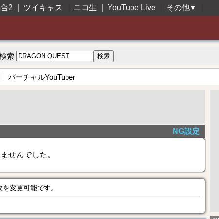
合2
ツイキャス
ニコ生
YouTube Live
その他
▼
検索
バーチャルYouTuber
NG設定
きませんでした。
数を変更可能です。