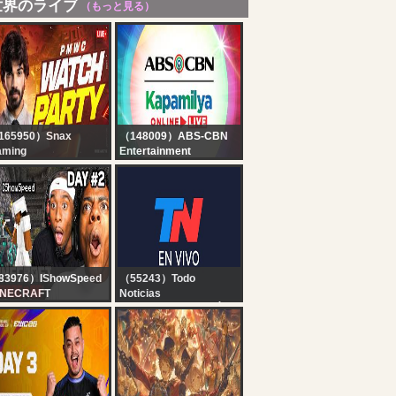
世界のライブ
（もっと見る）
165950）Snax
（148009）ABS-CBN
aming
Entertainment
MWC at EWC GROUP
Kapamilya Online Live |
AGE DAY 3 -
August 8, 2026
ATCHPARTY WITH
NAX
83976）IShowSpeed
（55243）Todo
INECRAFT
Noticias
ARDCORE ALL
TN EN VIVO - SEGUÍ LA
SSES DAY 2 ???‍♂️ft.
TRANSMISIÓN EN VIVO
iCenat
DE TODO NOTICIAS