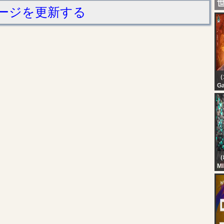
ージを更新する
（
G
P
ST
W
S
（
M
H
BO
Ka