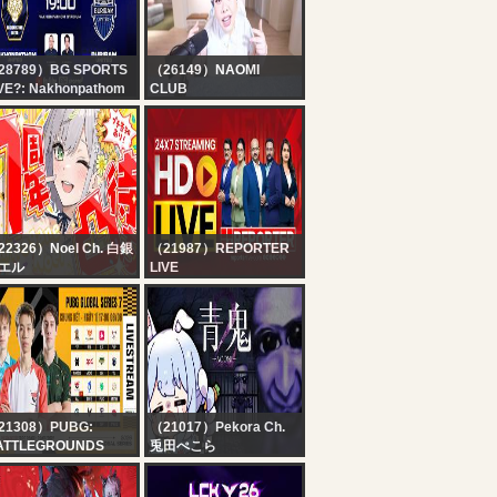
 2026 ESPORTS
ORLD CUP
28789）BG SPORTS
（26149）NAOMI
VE?: Nakhonpathom
CLUB
ited vs Buriram
【今年初生配信】喋ろう
ited | Pre-Season
大会 in NYC【新居】
26/27
22326）Noel Ch. 白銀
（21987）REPORTER
エル
LIVE
#白銀ノエル7周年】約
24x7 Reporter Live TV |
年ぶりにホロメン通話
Kerala Rain Alert Live |
待ち【白銀ノエル/ホロ
HD Streaming | Latest
イブ】
Malayalam News |
Reporter
21308）PUBG:
（21017）Pekora Ch.
ATTLEGROUNDS
兎田ぺこら
IETNAM
【青鬼2】はじめての青
[PGS 7] Chung Kết -
鬼２【ホロライブ/兎田ぺ