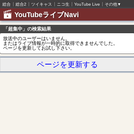
総合
総合2
ツイキャス
ニコ生
YouTube Live
その他
▼
YouTubeライブNavi
「超集中」の検索結果
放送中のユーザーはいません。
またはライブ情報が一時的に取得できませんでした。
ページを更新してお試し下さい。
ページを更新する