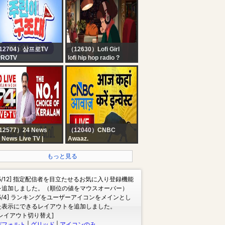
rking in the
2026
tchen!2026-8-4
12704）삼프로TV
（12630）Lofi Girl
PROTV
lofi hip hop radio ?
재규의 결정적 한 수
beats to relax/study to
手) | 이재규 SK증권 PB
장
12577）24 News
（12040）CNBC
 News Live TV |
Awaaz.
rala Rain Live News
Stock Market Updates
dates | Malayalam
Live: आज कहां करें इन्वेस्ट |
もっと見る
ws Live | HD Live
Business & Finance |
reaming | 24 News
6th August 2026 |
[5/12] 指定配信者を目立たせるお気に入り登録機能
CNBC Awaaz
を追加しました。（順位の値をマウスオーバー）
[5/4] ランキングをユーザーアイコンをメインとし
た表示にできるレイアウトを追加しました。
[レイアウト切り替え]
デフォルト
|
グリッド
|
アイコンのみ