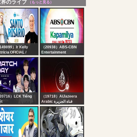
世界のライブ
（もっと見る）
49899）Ir Kelly
（20938）ABS-CBN
tricia OFICIAL /
Entertainment
stituto Hesed
Kapamilya Online Live |
nto Rosário da
August 6, 2026
drugada | Novena a
nta Clara | Instituto
sed - 06/08
20716）LCK Tiếng
（19718）AlJazeera
ệt
Arabic قناة الجزيرة
nh Luận Tiếng Việt:
البث الحي لقناة الجزيرة |
X vs DNS l DK vs T1
التغطية مستمرة
LCK 2026