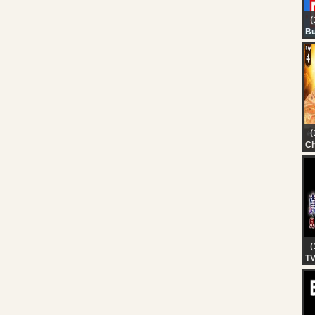
（
Bu
Fi
20
Li
Li
Ma
（
Ch
Da
महा
प्र
प्
（
T
【
イ