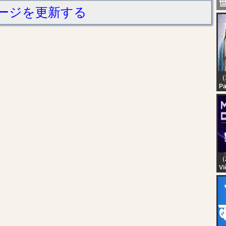
ージを更新する
（1
Pa
In
Sa
Ma
Sa
He
（
Vi
Bì
KR
| 