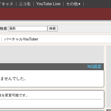
イキャス
ニコ生
YouTube Live
その他
▼
検索
バーチャルYouTuber
NG設定
きませんでした。
数を変更可能です。