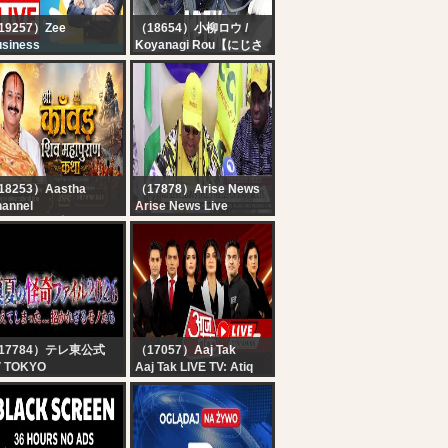
19257）Zee
（18654）小柳ロウ /
siness
Koyanagi Rou【にじさ
rst Trade 6th August
んじ】
26 : Zee Business
【APEX】新シーズン
ve | Share Market
30 15時までシージ
ve Updates | Stock
【小柳ロウ/にじさんじ】
rket News
18253）Aastha
（17878）Arise News
annel
Arise News Live
y-04| श्री काँवड़ शिव
पुराण कथा | पूज्य पंडित
दीप जी मिश्रा | सीहोर,मध्य
रदेश#shivpuran #om
17784）テレ東公式
（17057）Aaj Tak
V TOKYO
Aaj Tak LIVE TV: Atiq
公式】真夏の怪奇ファ
Ahmed Son Death |
ル2026 #恐怖 #心霊
Ranchi Student Protest
| Parliament Session |
Hindi News