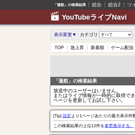
総合
総合2
ツ
「蓮舫」の検索結果
YouTubeライブNavi
表示変更▼
カテゴリ
TOP
急上昇
新着順
ゲーム配信
「蓮舫」の検索結果
放送中のユーザーはいません。
またはライブ情報が一時的に取得で
ページを更新してお試し下さい。
[Tip]
設定
より1ページあたりの最大表示件
この検索結果の上位12件を
多窓表示する。