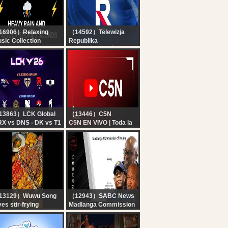
16906）Relaxing
（14592）Telewizja
sic Collection
Republika
Heavy Rain and
RELACJA NA ŻYWO -
under Sounds for
OGLĄDAJ Telewizja
eeping - Black
Republika
reen | Perfect
understorm for Rest,
ve
13863）LCK Global
（13446）C5N
X vs DNS - DK vs T1
C5N EN VIVO | Toda la
2026 LCK
información en un solo
lugar | Seguí la
transmisión las 24
horas
13129）Wuwu Song
（12943）SABC News
ves stir-frying
Madlanga Commission
lcome to the live
of Inquiry Day 155 |
oadcast room for
Thursday, 06 August