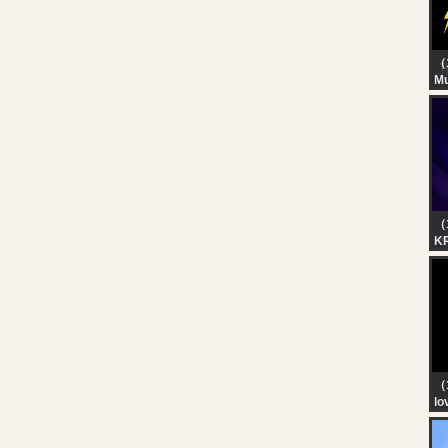
（
Mu
? 
Th
Sl
Sc
Th
Li
（
KR
| 
（
lo
We
br