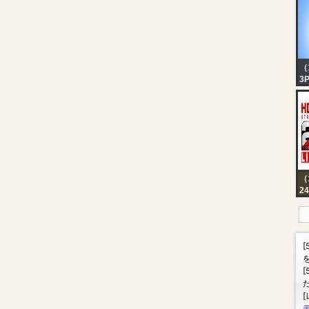
wo
ki
（
3
이
(
차
（
24
Ke
Up
Ne
St