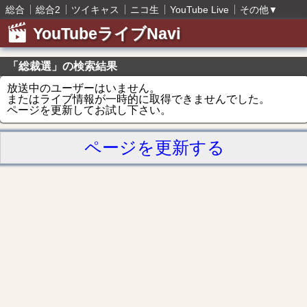
総合
総合2
ツイキャス
ニコ生
YouTube Live
その他
▼
YouTubeライブNavi
「総裁選」の検索結果
放送中のユーザーはいません。
またはライブ情報が一時的に取得できませんでした。
ページを更新してお試し下さい。
ページを更新する