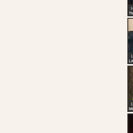
（
Th
?L
SE
L
B
S
#
（
L
（
M
H
BO
Ka