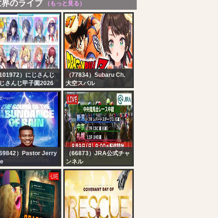
世界のライブ
（もっと見る）
101972）にじさんじ
（77834）Subaru Ch.
じさんじ甲子園2026
大空スバル
戦 Day2【 #にじ甲
【#7】ドラゴンボールカ
026_Day2 】
カロットやるしゅばああ
あああああああああああ
あああああああああああ
あああ！！！！！！【ホ
ロライブ/大空スバル】
9842）Pastor Jerry
（66873）JRA公式チャ
e
ンネル
HE SOUND OF THE
【ライブ配信】8月9日
BUNDANCE OF RAIN
（日曜）中央競馬全レー
 SUNDAY SERVICE ||
ス中継（新潟・中京・札
TH AUGUST 2026
幌）