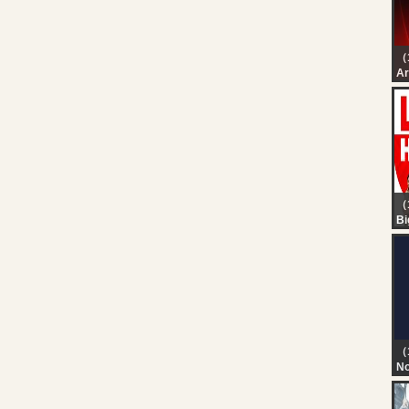
（
رة
رة
（
Bi
Ne
MA
Ra
ar
（
No
TN
T