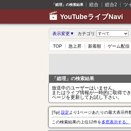
総合
総合2
ツ
「総理」の検索結果
YouTubeライブNavi
表示変更▼
カテゴリ
TOP
急上昇
新着順
ゲーム配信
「総理」の検索結果
放送中のユーザーはいません。
またはライブ情報が一時的に取得で
ページを更新してお試し下さい。
[Tip]
設定
より1ページあたりの最大表示件
この検索結果の上位12件を
多窓表示する。