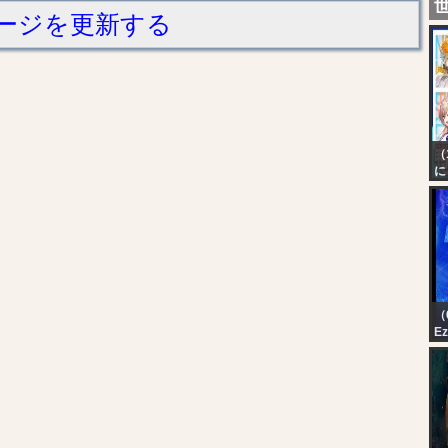
ージを更新する
（
に
本
2
（6
Ez
T
A
||
9