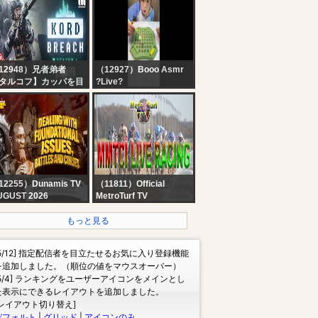
E TODO NOTICIAS
Breaking News | Kerala
Rain
12948）兄者弟者
（12927）Booo Asmr
タルコフ】カッパを目
?Live?
したい！？！？【弟
】
12255）Dunamis TV
（11811）Official
UGUST 2026
MetroTurf TV
OINTING SERVICE ||
MMTCI LIVE HORSE
 WEEKS OF REVIVAL
RACING | AUGUST 09,
もっと見る
EEK 2] || 09-08-2026
2026 | SUNDAY
[5/12] 指定配信者を目立たせるお気に入り登録機能
を追加しました。（順位の値をマウスオーバー）
[5/4] ランキングをユーザーアイコンをメインとし
た表示にできるレイアウトを追加しました。
[レイアウト切り替え]
デフォルト
|
グリッド
|
アイコンのみ