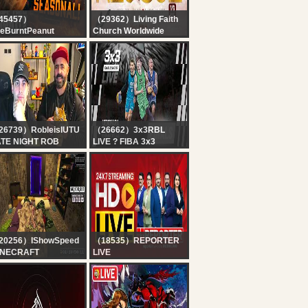
45457）
（29362）Living Faith
eBurntPeanut
Church Worldwide
IVE | TARKOV
COVENANT DAY OF
ASONAL | DAY 6 |
RESCUE SERVICE | 9,
ABYRINTH + KORD
AUGUST 2026 | FAITH
REACH | HUTCHMF |
TABERNACLE OTA
LUR SATURDAY |
BUNGULATE
26739）RobleisIUTU
（26662）3x3RBL
ATE NIGHT ROB
LIVE ? FIBA 3x3
Uenohara Challenger
2026 | Qualifier for
Debrecen Masters |
Finals
20256）IShowSpeed
（18535）REPORTER
INECRAFT
LIVE
ARDCORE ALL
24x7 Reporter Live TV |
SSES DAY 2 ???‍♂️ft.
Kerala Rain Alert Live |
iCenat (Part 2)
HD Streaming | Latest
Malayalam News |