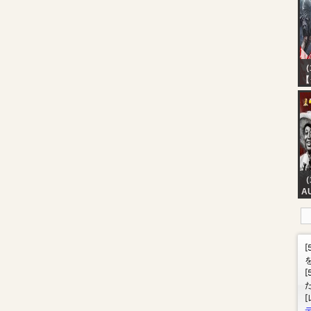
D
（
【
指
者
（
A
AN
5
[W