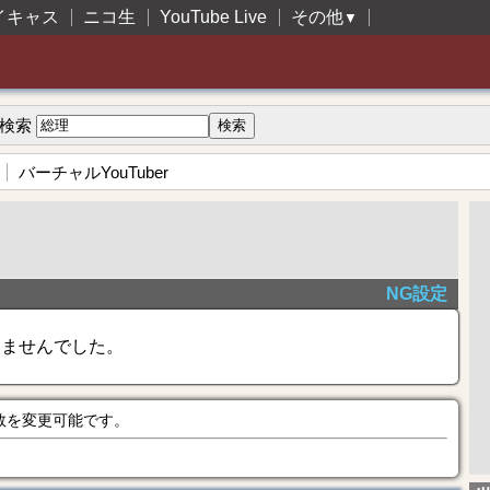
イキャス
ニコ生
YouTube Live
その他
▼
検索
バーチャルYouTuber
NG設定
きませんでした。
数を変更可能です。