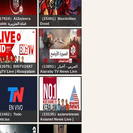
Reporter
17924）AlJazeera
（15491）Maximilian
Arabic قناة الجزيرة
Dood
البث الحي لقناة الجزي |
TOKON - PS5 VERSION
التغطية مستم
IS GREAT...WTF
13976）BIGTV24X7
（13851）العربي - أخبار
gTV Live | Malayalam
Alaraby TV News Live
ws Live | BIG TV
قناة العربي أخبار | البث
LAYALAM | Kerala
الحي المباشر
in | Arjun Ayanki
rest
13482）Todo
（13135）asianetnews
ticias
Asianet News Live |
 EN VIVO - SEGUÍ LA
Malayalam Live News |
RANSMISIÓN EN VIVO
Kerala News Updates |