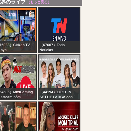
世界のライブ
（もっと見る）
5033）Citizen TV
（67607）Todo
enya
Noticias
tizen TV Live:
TN EN VIVO - SEGUÍ LA
TRANSMISIÓN EN VIVO
DE TODO NOTICIAS
54506）MixiGaming
（44194）LUZU TV
estream hôm
SE FUE LARGA con
...............
FERBO, BELU NEGRI,
DOMI FAENA Y TEO D
´ELIA | EN VIVO