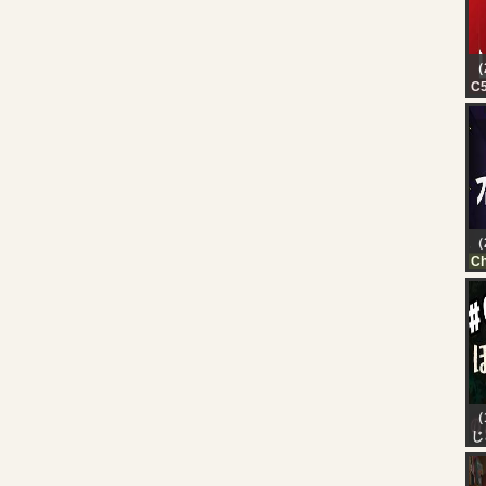
（
C5
in
lu
tr
ho
（
Ch
FN
20
（
じ
【
ほ