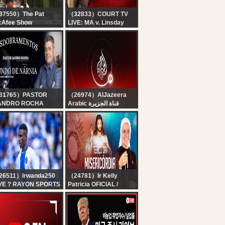
37550）The Pat
（32833）COURT TV
cAfee Show
LIVE: MA v. Linsday
e Pat McAfee Show
Clancy - Day 9 |
ve | Friday August 7th
Accused Killer Mom
26
Trial
31765）PASTOR
（26974）AlJazeera
ANDRO ROCHA
Arabic قناة الجزيرة
ESDOBRAMENTOS
البث الحي لقناة الجزيرة |
/08/2026
التغطية مستمرة
26511）Irwanda250
（24781）Ir Kelly
IVE ? RAYON SPORTS
Patricia OFICIAL /
C VS GRO MAHIA
Instituto Hesed
Terço da Misericórdia |
Instituto Hesed - 07/08