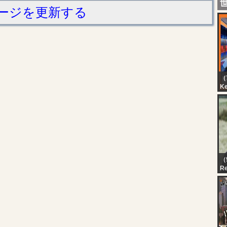
ージを更新する
（7
K
Ci
（
R
qua