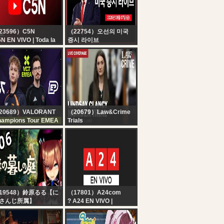
23596）C5N
（22754）오선의 미국
N EN VIVO | Toda la
증시 라이브
formación en un solo
[생방송] 비농업 취업자
gar | Seguí la
수, 실업률 ｜ 트럼프, ‘협
ansmisión las 24
상 진전’ vs 이란 ‘미국 선
ras
박 통항 금지’ ｜ 알리바
바, 오픈소스AI 전략 변경
｜ - 오선의 미국 증시 라
이브
20689）VALORANT
（20679）Law&Crime
ampions Tour EMEA
Trials
C vs EP - VCT EMEA
LIVE: Lindsay Clancy
26 Stage 2 - W4D2
Murder Trial — MA v.
Lindsay Clancy — Day
9
19548）鈴原るる【に
（17801）A24com
さんじ所属】
? A24 EN VIVO |
ほの暮しの庭】#06
Noticias de Argentina y
のぼの・・？スローラ
el mundo las 24 horas