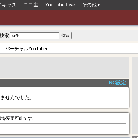
イキャス
ニコ生
YouTube Live
その他
▼
検索
バーチャルYouTuber
NG設定
きませんでした。
数を変更可能です。