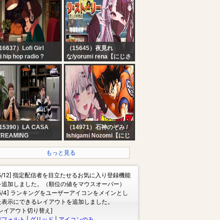
フ生活
・・・！！！！！【に
さんじ/鈴原るる 】
6637）Lofi Girl
（15645）夜見れ
fi hip hop radio ?
な/yorumi rena【にじさ
ats to relax/study to
んじ所属】
【 リ・ストーリー: 思い
出修理屋 】 レトロ系デ
バイス修理はじめまし
た。 【 にじさんじ / 夜見
れな 】
15390）LA CASA
（14971）石神のぞみ /
TREAMING
Ishigami Nozomi【にじ
MIS | con LIZARDO
さんじ】
ONCE, SEBI, MANU
【 ドラゴンボールZ
もっと見る
NS, LEAN SAIFIR y
KAKAROT #2】超名作
E KATZ.
をついに知る！！ドラゴ
[5/12] 指定配信者を目立たせるお気に入り登録機能
ンボールの世界にいくぞ
を追加しました。（順位の値をマウスオーバー）
おおおおおおおおおお
[5/4] ランキングをユーザーアイコンをメインとし
【にじさんじ所属 ／ 石
た表示にできるレイアウトを追加しました。
神のぞみ】
[レイアウト切り替え]
デフォルト
|
グリッド
|
アイコンのみ