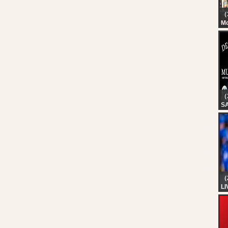
（
M
Th
Li
20
（
S
D
07
（
L
F