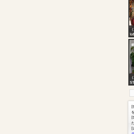
イ
ッ
じ
（1
lo
be
（
S
RU
P
DO
EZ