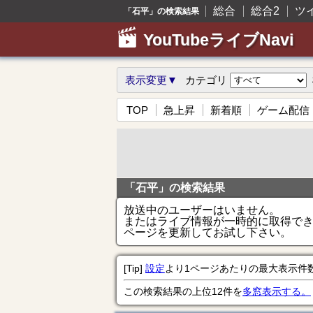
総合
総合2
ツ
「石平」の検索結果
YouTubeライブNavi
表示変更▼
カテゴリ
TOP
急上昇
新着順
ゲーム配信
「石平」の検索結果
放送中のユーザーはいません。
またはライブ情報が一時的に取得で
ページを更新してお試し下さい。
[Tip]
設定
より1ページあたりの最大表示件
この検索結果の上位12件を
多窓表示する。