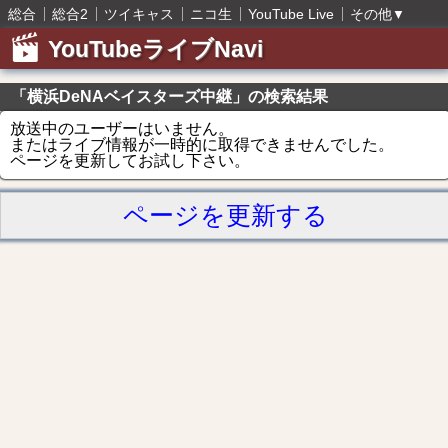
総合
総合2
ツイキャス
ニコ生
YouTube Live
その他
▼
YouTubeライブNavi
「横浜DeNAベイスターズ中継」の検索結果
放送中のユーザーはいません。
またはライブ情報が一時的に取得できませんでした。
ページを更新してお試し下さい。
ページを更新する