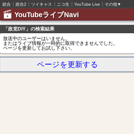
総合
総合2
ツイキャス
ニコ生
YouTube Live
その他
▼
YouTubeライブNavi
「政党DIY」の検索結果
放送中のユーザーはいません。
またはライブ情報が一時的に取得できませんでした。
ページを更新してお試し下さい。
ページを更新する