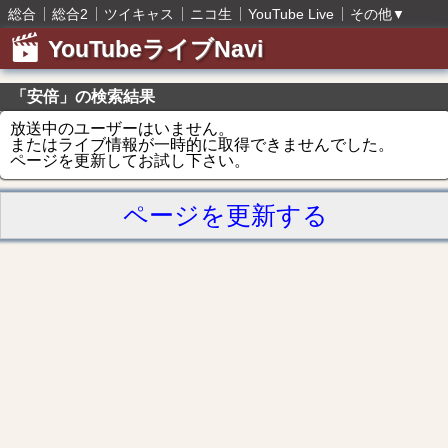
総合
総合2
ツイキャス
ニコ生
YouTube Live
その他
▼
YouTubeライブNavi
「安倍」の検索結果
放送中のユーザーはいません。
またはライブ情報が一時的に取得できませんでした。
ページを更新してお試し下さい。
ページを更新する