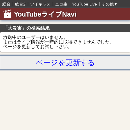
総合
総合2
ツイキャス
ニコ生
YouTube Live
その他
▼
YouTubeライブNavi
「大災害」の検索結果
放送中のユーザーはいません。
またはライブ情報が一時的に取得できませんでした。
ページを更新してお試し下さい。
ページを更新する