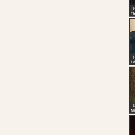
（
Th
?L
SE
L
B
S
#
（
L
（
M
H
BO
Ka