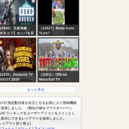
E TODO NOTICIAS
Breaking News | Kerala
Rain
12948）兄者弟者
（12927）Booo Asmr
タルコフ】カッパを目
?Live?
したい！？！？【弟
】
12255）Dunamis TV
（11811）Official
UGUST 2026
MetroTurf TV
OINTING SERVICE ||
MMTCI LIVE HORSE
 WEEKS OF REVIVAL
RACING | AUGUST 09,
もっと見る
EEK 2] || 09-08-2026
2026 | SUNDAY
[5/12] 指定配信者を目立たせるお気に入り登録機能
を追加しました。（順位の値をマウスオーバー）
[5/4] ランキングをユーザーアイコンをメインとし
た表示にできるレイアウトを追加しました。
[レイアウト切り替え]
デフォルト
|
グリッド
|
アイコンのみ