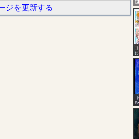
ージを更新する
（
に
本
2
（6
Ez
T
A
||
9