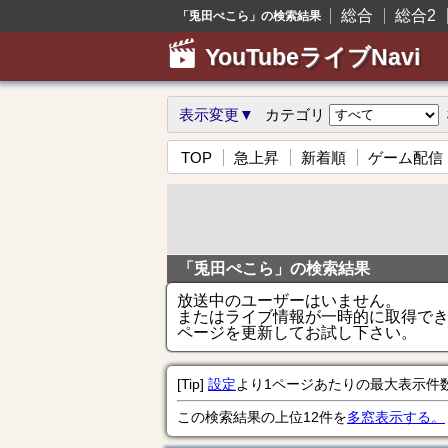
総合
総合2
「兎田ぺこら」の検索結果
YouTubeライブNavi
表示変更▼
カテゴリ
TOP
急上昇
新着順
ゲーム配信
「兎田ぺこら」の検索結果
放送中のユーザーはいません。
またはライブ情報が一時的に取得で
ページを更新してお試し下さい。
[Tip]
設定
より1ページあたりの最大表示件
この検索結果の上位12件を
多窓表示する。