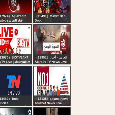
Reporter
17924）AlJazeera
（15491）Maximilian
Arabic قناة الجزيرة
Dood
البث الحي لقناة الجزي |
TOKON - PS5 VERSION
التغطية مستم
IS GREAT...WTF
13976）BIGTV24X7
（13851）العربي - أخبار
gTV Live | Malayalam
Alaraby TV News Live
ws Live | BIG TV
قناة العربي أخبار | البث
LAYALAM | Kerala
الحي المباشر
in | Arjun Ayanki
rest
13482）Todo
（13135）asianetnews
ticias
Asianet News Live |
 EN VIVO - SEGUÍ LA
Malayalam Live News |
RANSMISIÓN EN VIVO
Kerala News Updates |