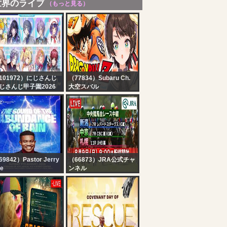
世界のライブ
（もっと見る）
101972）にじさんじ
（77834）Subaru Ch.
じさんじ甲子園2026
大空スバル
戦 Day2【 #にじ甲
【#7】ドラゴンボールカ
026_Day2 】
カロットやるしゅばああ
あああああああああああ
あああああああああああ
あああ！！！！！！【ホ
ロライブ/大空スバル】
9842）Pastor Jerry
（66873）JRA公式チャ
e
ンネル
HE SOUND OF THE
【ライブ配信】8月9日
BUNDANCE OF RAIN
（日曜）中央競馬全レー
 SUNDAY SERVICE ||
ス中継（新潟・中京・札
TH AUGUST 2026
幌）