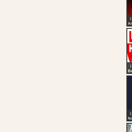
（
رة
رة
（
Bi
Ne
MA
Ra
ar
（
No
TN
T