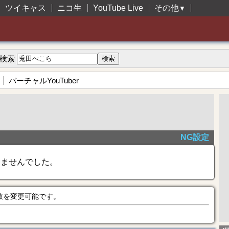
ツイキャス
ニコ生
YouTube Live
その他
▼
検索
バーチャルYouTuber
NG設定
きませんでした。
数を変更可能です。