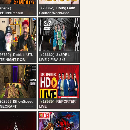
45457）
（29362）Living Faith
eBurntPeanut
Church Worldwide
IVE | TARKOV
COVENANT DAY OF
ASONAL | DAY 6 |
RESCUE SERVICE | 9,
ABYRINTH + KORD
AUGUST 2026 | FAITH
REACH | HUTCHMF |
TABERNACLE OTA
LUR SATURDAY |
BUNGULATE
26739）RobleisIUTU
（26662）3x3RBL
ATE NIGHT ROB
LIVE ? FIBA 3x3
Uenohara Challenger
2026 | Qualifier for
Debrecen Masters |
Finals
20256）IShowSpeed
（18535）REPORTER
INECRAFT
LIVE
ARDCORE ALL
24x7 Reporter Live TV |
SSES DAY 2 ???‍♂️ft.
Kerala Rain Alert Live |
iCenat (Part 2)
HD Streaming | Latest
Malayalam News |