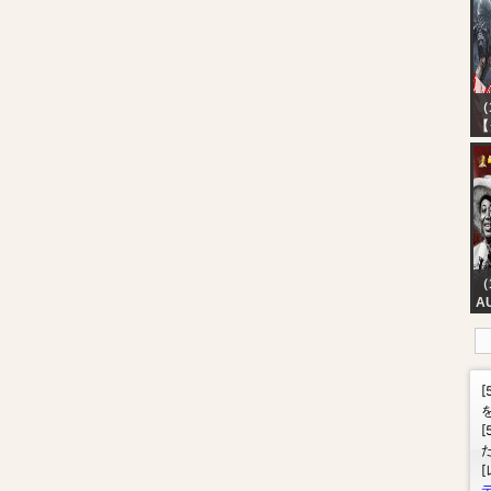
D
（
【
指
者
（
A
AN
5
[W