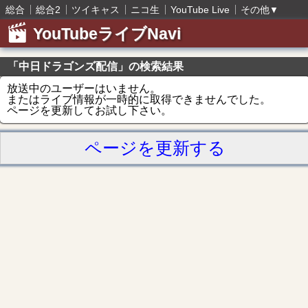
総合
総合2
ツイキャス
ニコ生
YouTube Live
その他
▼
YouTubeライブNavi
「中日ドラゴンズ配信」の検索結果
放送中のユーザーはいません。
またはライブ情報が一時的に取得できませんでした。
ページを更新してお試し下さい。
ページを更新する