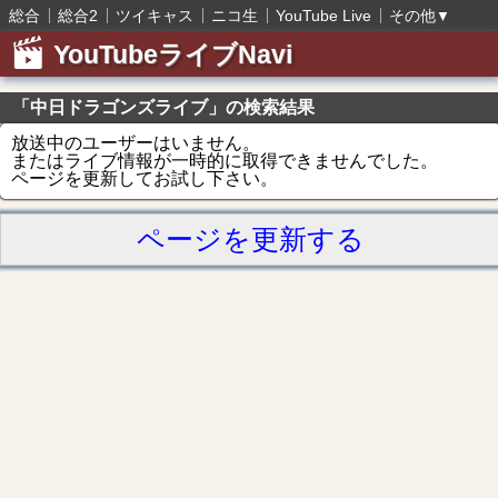
総合
総合2
ツイキャス
ニコ生
YouTube Live
その他
▼
YouTubeライブNavi
「中日ドラゴンズライブ」の検索結果
放送中のユーザーはいません。
またはライブ情報が一時的に取得できませんでした。
ページを更新してお試し下さい。
ページを更新する