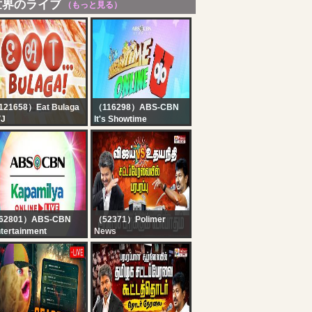
世界のライブ
（もっと見る）
121658）Eat Bulaga
（116298）ABS-CBN
VJ
It's Showtime
T BULAGA LIVE |
Showtime Online U |
J ON TV5 | AUGUST
August 7, 2026
 2026
62801）ABS-CBN
（52371）Polimer
tertainment
News
pamilya Online Live |
?LIVE : TN Assembly
gust 7, 2026
2026 | தொடங்கியது
தமிழக சட்டப்பேரவை
கூட்டத்தொடர் | CM Vijay |
UdhayanidhiStalin