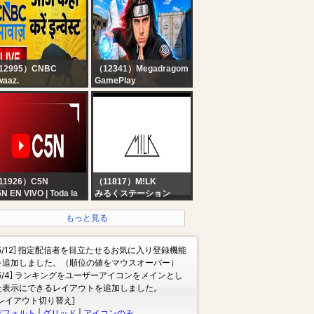
Sleeping - Black
Screen | Perfect
Thunderstorm for Rest,
Live
12995）CNBC
（12341）Megadragom
aaz.
GamePlay
ock Market Updates
? LIVE 35 BOOYAHS
e: आज कहां करें इन्वेस्ट |
NO CS - FALTAM 4
siness & Finance |
PARTIDAS PRO TOP
h August 2026 |
GLOBAL - FREE FIRE
NBC Awaaz
AO VIVO ❤️
11926）C5N
（11817）M!LK
N EN VIVO | Toda la
みるくステーション
formación en un solo
gar | Seguí la
もっと見る
ansmisión las 24
ras
[5/12] 指定配信者を目立たせるお気に入り登録機能
を追加しました。（順位の値をマウスオーバー）
[5/4] ランキングをユーザーアイコンをメインとし
た表示にできるレイアウトを追加しました。
[レイアウト切り替え]
デフォルト
|
グリッド
|
アイコンのみ