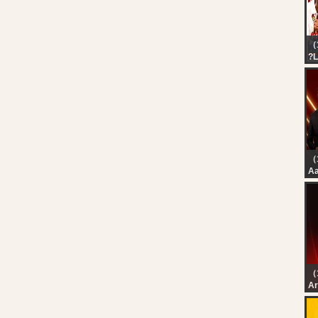
切
今
だ
付
（1
?L
Ud
As
வெ
அல
（
Aa
St
Pa
PM
| 
（
رة
رة