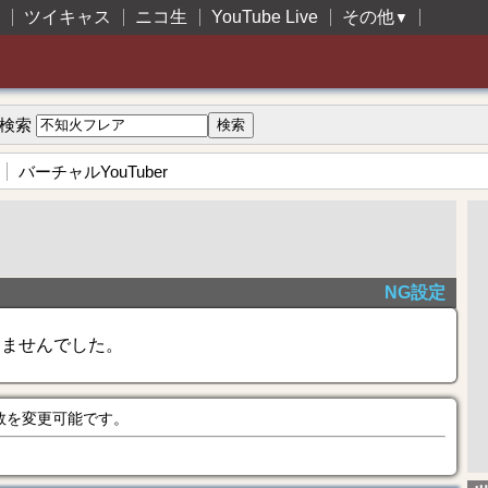
ツイキャス
ニコ生
YouTube Live
その他
▼
検索
バーチャルYouTuber
NG設定
きませんでした。
数を変更可能です。