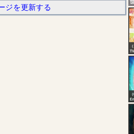
ージを更新する
（
T
EA
TV
7,
（
En
Ka
Au