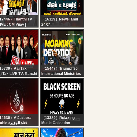
りです。機関の皆さん
日もお仕事頑張ってく
さい！お昼の後場寄り
き株ライブ生放送！！
7446）Thanthi TV
（16119）NewsTamil
IVE : CM Vijay |
24X7
hayanidhi Stalin | TN
? LIVE : TN Assembly |
sembly 2026 |
CM Vijay | TVK | விஜய்
டிக்கும் பஞ்சாயத்து..
Vs உதயநிதி.. அனல்
றும் பேரவை
தெறிக்கும் விவாதம்
15739）Aaj Tak
（15447）Triumph30
j Tak LIVE TV: Ranchi
International Ministries
udent Protest |
MORNING DEVOTION
rliament Session |
WITH APOSTLE
 Modi | Rahul Gandhi
EMMANUEL IREN |
Hindi News
GENESIS 5
COMMENTARY | 7TH
AUGUST 2026
14630）AlJazeera
（13389）Relaxing
Arabic قناة الجزيرة
Music Collection
البث الحي لقناة الجزي |
? Heavy Rain and
التغطية مستم
Thunder Sounds for