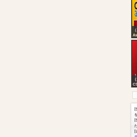
（
Aw
St
Liv
Bu
7t
C
（
C5
in
lu
tr
ho