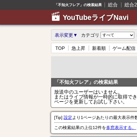
総合
総合2
「不知火フレア」の検索結果
YouTubeライブNavi
表示変更▼
カテゴリ
TOP
急上昇
新着順
ゲーム配信
「不知火フレア」の検索結果
放送中のユーザーはいません。
またはライブ情報が一時的に取得で
ページを更新してお試し下さい。
[Tip]
設定
より1ページあたりの最大表示件
この検索結果の上位12件を
多窓表示する。