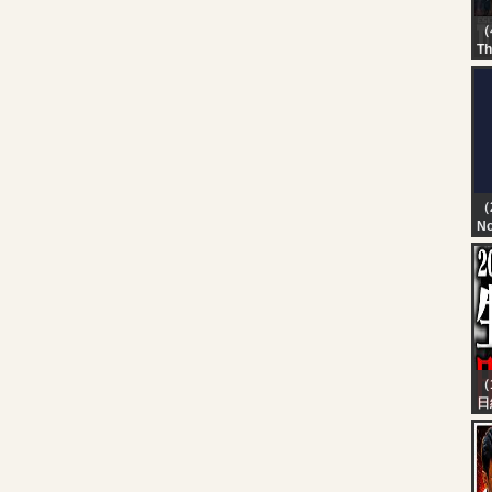
（
Th
?L
SE
Hu
T
T
#
（
No
TN
T
D
（
日
ウ
線
う
行