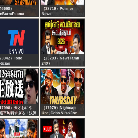
46668）
（33719）Polimer
eBurntPeanut
News
IVE | TARKOV
?LIVE : CMVijay |
ASONAL | DAY 4 |
Udhayanidhi Stalin |
tchMF x GIMMICK |
TNAssembly 2026 |
HICC MEN
சட்டப்பேரவையில் இருந்து
HURSDAY |
நேரலை.. Mekedatu
BUNGULATE
23342）Todo
（23203）NewsTamil
ticias
24X7
 EN VIVO - SEGUÍ LA
?LIVE : TN Assembly |
RANSMISIÓN EN VIVO
TVK | CM Vijay | தமிழக
E TODO NOTICIAS
சட்டப்பேரவை - 2026..
தொடர் நேரலை | TN
Budget
17998）天才おにや
（17979）Nightcap
経平均弱すぎる！決算
Unc, Ocho & Iso Joe
ィークも終盤戦！！電
react to Panthers-
こい！！追証やだ！ど
Cardinals, Gibbs gets
なる半導体メモリーの
PAID, Cam a HOFer? |
く末は。え～普通に損
Nightcap