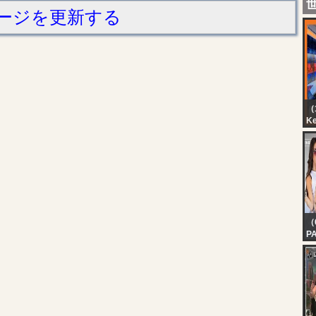
ージを更新する
（1
K
Ci
（
PA
FE
J
A
E