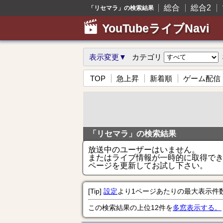
総合
総合2
「リセマラ」の検索結果
YouTubeライブNavi
表示変更▼
カテゴリ
TOP
急上昇
新着順
ゲーム配信
「リセマラ」の検索結果
放送中のユーザーはいません。
またはライブ情報が一時的に取得で
ページを更新してお試し下さい。
[Tip]
設定
より1ページあたりの最大表示件
この検索結果の上位12件を
多窓表示する。