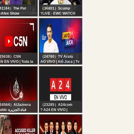
41184）The Pat
（36801）Scump
cAfee Show
?LIVE - EWC WATCH
e Pat McAfee Show
PARTY!! OpTic
ve | Friday August 7th
GAMING vs P7
26
NOTORIOUS -
ESPORTS WORLD CUP
26 DAY 3
25638）C5N
（24760）TV Aratu
N EN VIVO | Toda la
AO VIVO | Alô Juca | Tv
formación en un solo
Aratu | 07/08/2026
gar | Seguí la
ansmisión las 24
ras
24564）AlJazeera
（23285）A24com
Arabic قناة الجزيرة
? A24 EN VIVO |
البث الحي لقناة الجزي |
Noticias de Argentina y
التغطية مستم
el mundo las 24 horas