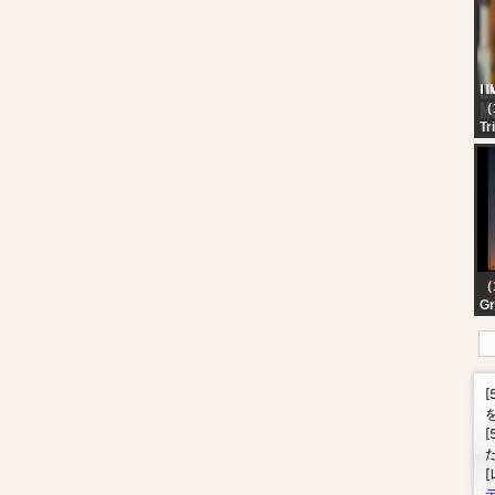
出
バ
た
れ
（
Tr
LI
Mu
Li
9
（
Gr
Ka
| البث المباشر لقناة كربلاء
ية