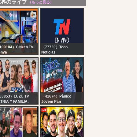
世界のライブ
（もっと見る）
00184）Citizen TV
（77739）Todo
enya
Noticias
tizen TV Live:
TN EN VIVO - SEGUÍ LA
TRANSMISIÓN EN VIVO
DE TODO NOTICIAS
63853）LUZU TV
（41674）Pânico
TRIA Y FAMILIA:
Jovem Pan
DE, LUCAS, ANITA,
GILBERTO BARROS E
ULI, BRENDA
MARCIO ATALLA AO
SNICAR Y LAURA
VIVO | PÂNICO -
SQUIVEL
07/08/26