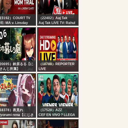
23192）COURT TV
（22402）Aaj Tak
VE: MA v. Linsday
Aaj Tak LIVE TV: Rahul
ancy - Day 9 |
Gandhi on E20 Petrol |
cused Killer Mom
Ranchi Student Protest
ial
| PM Modi | Hindi News
20695）鈴原るる【に
（18788）REPORTER
さんじ所属】
LIVE
ほの暮しの庭】#06
24x7 Reporter Live TV |
のぼの・・？スローラ
Kerala Rain Alert Live |
フ生活
HD Streaming | Latest
・・・！！！！！【に
Malayalam News |
さんじ/鈴原るる 】
Reporter
18378）夜見れ
（17528）AZZ
/yorumi rena【にじさ
CEF EN VIVO ? LLEGA
じ所属】
ENNER VALENCIA A
 リ・ストーリー: 思い
BOCA + HOLA