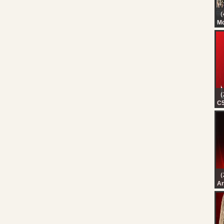
（
M
Th
Li
20
（
C5
in
lu
tr
ho
（
رة
رة