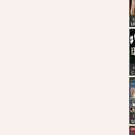
（
LI
Cl
Ac
Tr
（
じ
【
ほ
イ
ッ
じ
（
な
ん
【