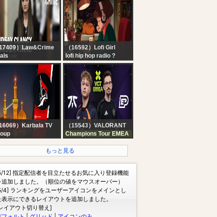
修理屋 】 レトロ系デ
ALMADA, CHAU
イス修理はじめまし
COLIDIO + ¿SOSA OUT
。 【 にじさんじ / 夜見
DE RACING?
な 】
17409）Law&Crime
（16592）Lofi Girl
ials
lofi hip hop radio ?
VE: Lindsay Clancy
beats to relax/study to
rder Trial — MA v.
ndsay Clancy — Day
16069）Karbala TV
（15543）VALORANT
oup
Champions Tour EMEA
rbala TV Live Stream
FNC vs EP - VCT EMEA
2026 Stage 2 - W4D2
もっと見る
الفضائ
[5/12] 指定配信者を目立たせるお気に入り登録機能
を追加しました。（順位の値をマウスオーバー）
[5/4] ランキングをユーザーアイコンをメインとし
た表示にできるレイアウトを追加しました。
[レイアウト切り替え]
デフォルト
|
グリッド
|
アイコンのみ