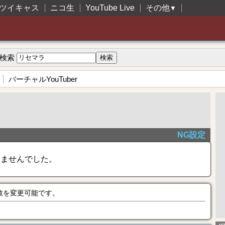
ツイキャス
ニコ生
YouTube Live
その他
▼
検索
バーチャルYouTuber
NG設定
きませんでした。
数を変更可能です。