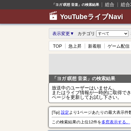
総合
総合
「ヨガ 瞑想 音楽」の検索結果
YouTubeライブNavi
表示変更▼
カテゴリ
TOP
急上昇
新着順
ゲーム配信
「ヨガ 瞑想 音楽」の検索結果
放送中のユーザーはいません。
またはライブ情報が一時的に取得で
ページを更新してお試し下さい。
[Tip]
設定
より1ページあたりの最大表示件
この検索結果の上位12件を
多窓表示する。