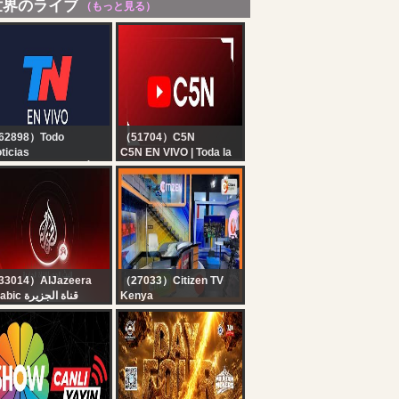
世界のライブ
（もっと見る）
62898）Todo
（51704）C5N
ticias
C5N EN VIVO | Toda la
 EN VIVO - SEGUÍ LA
información en un solo
RANSMISIÓN EN VIVO
lugar | Seguí la
E TODO NOTICIAS
transmisión las 24
horas
33014）AlJazeera
（27033）Citizen TV
Arabic قناة الجزيرة
Kenya
البث الحي لقناة الجزي |
Citizen TV Live:
التغطية مستم