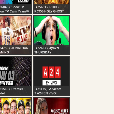
26046）Show TV
（25691）RCCG
ow TV Canlı Yayın ᴴᴰ
RCCG HOLY GHOST
CONVENTION 2026 -
DAY 4 EVENING
24750）JONATHAN
（22667）Jynxzi
AMING
THURSDAY
LIMINATOR OR WHAT
JONATHAN IS BACK!!
BGMI!
21568）Premier
（21175）A24com
del
? A24 EN VIVO |
ndon Premier Padel
Noticias de Argentina y
 ???: Pista
el mundo las 24 horas
ntral(??)