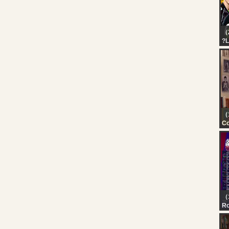
（
?L
PA
GA
TH
W
（
C
Th
Ep
（
R
JI
EL