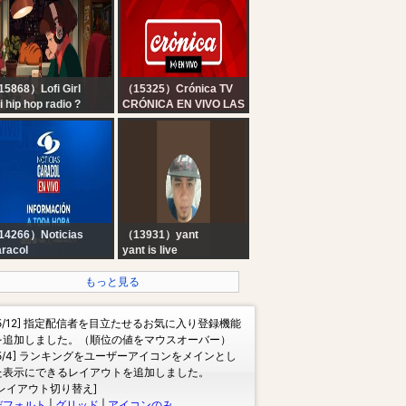
PLAY con Sebastián
Wainraich, Julieta Pink
y Pablo Fábregas
5868）Lofi Girl
（15325）Crónica TV
fi hip hop radio ?
CRÓNICA EN VIVO LAS
ats to relax/study to
24 HORAS
14266）Noticias
（13931）yant
racol
yant is live
 NOTICIAS CARACOL
 VIVO | Emisión del
もっと見る
diodía del 6 de
osto de 2026
[5/12] 指定配信者を目立たせるお気に入り登録機能
を追加しました。（順位の値をマウスオーバー）
[5/4] ランキングをユーザーアイコンをメインとし
た表示にできるレイアウトを追加しました。
[レイアウト切り替え]
デフォルト
|
グリッド
|
アイコンのみ