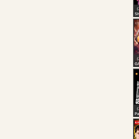
（
Sh
（
G
E
| 
| 
（
Pa
Lo
P1
Ce