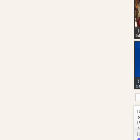
（1
lo
be
（
Ca
?
EN
me
ag