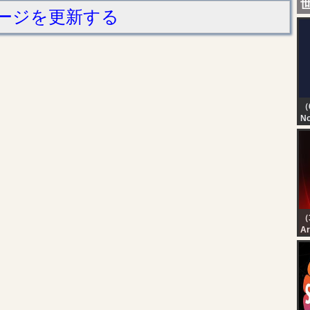
ージを更新する
（
No
TN
T
D
（
رة
رة