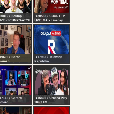
20812）Scump
（20583）COURT TV
IVE - SCUMP WATCH
LIVE: MA v. Linsday
RTY!! OpTic
Clancy - Day 8 |
MING vs 100
Accused Killer Mom
IEVES | ESPORTS
Trial
ORLD CUP DAY 2
19693）Baron
（17983）Telewizja
oleman
Republika
e Downward Spiral -
RELACJA NA ŻYWO -
 156
OGLĄDAJ Telewizja
Republika
17163）Gerard
（16498）Urbana Play
omero
104.3 FM
JANTES | RODRI
EN VIVO | Vuelta y
IGE AL BARÇA! ?
Media en URBANA