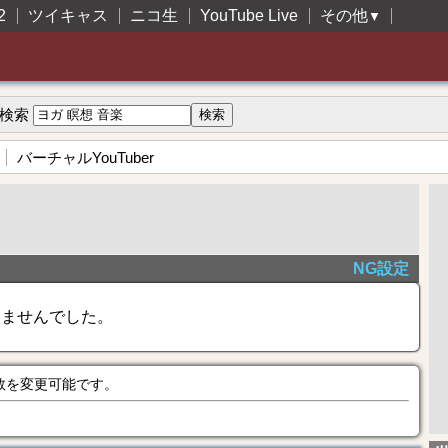
2
ツイキャス
ニコ生
YouTube Live
その他
▼
検索
バーチャルYouTuber
NG設定
きませんでした。
数を変更可能です。