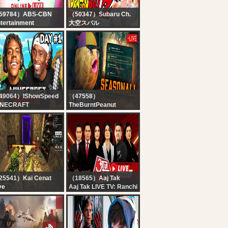
59784）ABS-CBN
（50347）Subaru Ch.
tertainment
大空スバル
pamilya Online Live |
【#6】ドラゴンボールカ
gust 8, 2026
カロットやるしゅばああ
あああああああああああ
あああああああああああ
あああ！！！！！！【ホ
ロライブ/大空スバル】
49064）IShowSpeed
（47558）
INECRAFT
TheBurntPeanut
ARDCORE ALL
?LIVE | TARKOV
SSES DAY 1 ???‍♂️ft.
SEASONAL | DAY 5 |
iCenat
LABYRINTH QUEST |
GIMMICK X JOHN |
FREAK BOB FRIDAY |
#BUNGULATE
25541）Kai Cenat
（18565）Aaj Tak
ve
Aaj Tak LIVE TV: Ranchi
I X SPEED
Student Protest | PM
INECRAFT
Modi | Rahul Gandhi |
ARATHON BEATING
CM Yogi | Hindi News
LL BOSSES