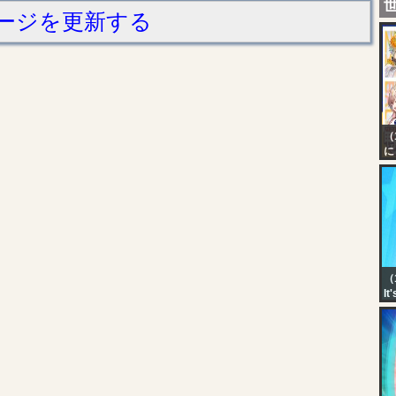
ージを更新する
（
に
本
2
（
It
Sh
Au