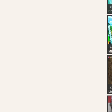
（
En
Ka
Au
（
M
H
BO
Ka
（
Li
KA
M
M
A