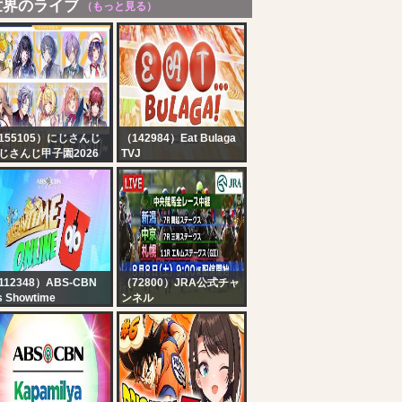
世界のライブ
（もっと見る）
155105）にじさんじ
（142984）Eat Bulaga
じさんじ甲子園2026
TVJ
戦 Day1【 #にじ甲
EAT BULAGA LIVE |
026_Day1 】
TVJ ON TV5 | AUG 8,
2026
112348）ABS-CBN
（72800）JRA公式チャ
's Showtime
ンネル
owtime Online U |
【ライブ配信】8月8日
gust 8, 2026
（土曜）中央競馬全レー
ス中継（新潟・中京・札
幌）