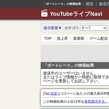
総合
総合2
「ボートレース」の検索結果
YouTubeライブNavi
表示変更▼
カテゴリ
TOP
急上昇
新着順
ゲーム配信
「ボートレース」の検索結果
放送中のユーザーはいません。
またはライブ情報が一時的に取得で
ページを更新してお試し下さい。
[Tip]
設定
より1ページあたりの最大表示件
この検索結果の上位12件を
多窓表示する。