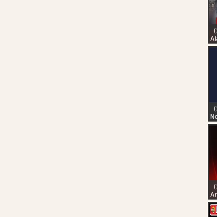
*
PA
Al
بث
شر
（
No
TN
T
D
（
رة
رة