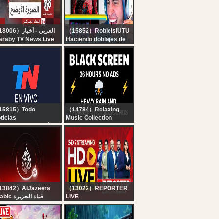
HARDCORE* DAY 1
RT 1
（18006）العربي - أخبار
（15852）RobleisIUTU
araby TV News Live
Haciendo doblajes de
قناة العربي أخبار | ال
Películas y viernes con
الحي المبا
Thiago, Tatatito y Mati
??
15815）Todo
（14784）Relaxing
ticias
Music Collection
 EN VIVO - SEGUÍ LA
? Heavy Rain and
RANSMISIÓN EN VIVO
Thunder Sounds for
E TODO NOTICIAS
Sleeping - Black
Screen | Perfect
Thunderstorm for Rest,
Live
13842）AlJazeera
（13022）REPORTER
Arabic قناة الجزيرة
LIVE
البث الحي لقناة الجزي |
24x7 Reporter Live TV |
التغطية مستم
Kerala Rain Alert Live |