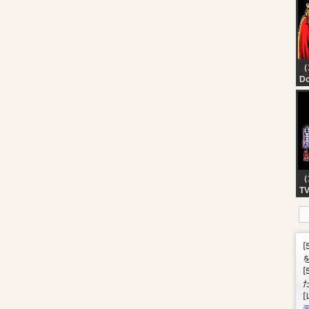
（
D
M
D
（
T
【
イ