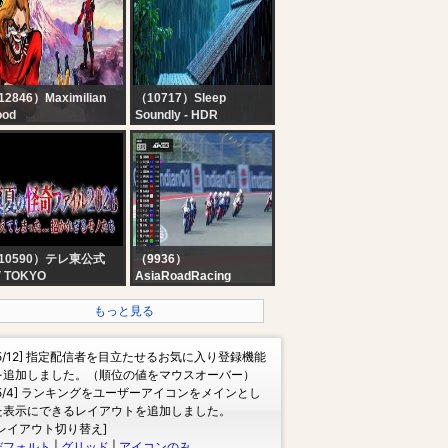
HD Streaming | Latest
Malayalam News |
Reporter
12846）Maximilian
（10717）Sleep
ood
Soundly - HDR
ore TOKON &
No Ads Rain Sounds
eadpool Memes
for Sleeping - ASMR
Rain and Thunder
Sounds For Sleeping,
Relaxing
10590）テレ東公式
（9936）
V TOKYO
AsiaRoadRacing
公式】真夏の怪奇ファ
[LIVE] LFN FIM Asia
ル2026 #恐怖 #心霊
Road Racing
もっと見る
Championship 2026,
Round 4 [DAY 2 (2/2)]
[5/12] 指定配信者を目立たせるお気に入り登録機能
を追加しました。（順位の値をマウスオーバー）
[5/4] ランキングをユーザーアイコンをメインとし
た表示にできるレイアウトを追加しました。
[レイアウト切り替え]
デフォルト
|
グリッド
|
アイコンのみ