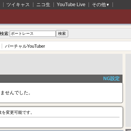
ツイキャス
ニコ生
YouTube Live
その他
▼
検索
バーチャルYouTuber
NG設定
きませんでした。
数を変更可能です。