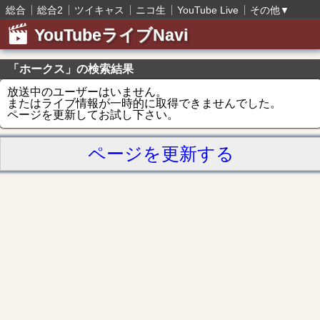
総合
総合2
ツイキャス
ニコ生
YouTube Live
その他
▼
YouTubeライブNavi
「ホークス」の検索結果
放送中のユーザーはいません。
またはライブ情報が一時的に取得できませんでした。
ページを更新してお試し下さい。
ページを更新する