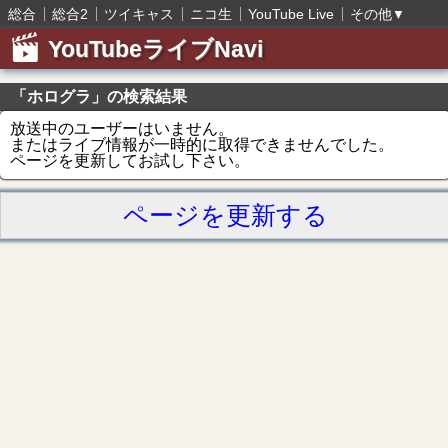
総合
総合2
ツイキャス
ニコ生
YouTube Live
その他
▼
YouTubeライブNavi
「ホログラ」の検索結果
放送中のユーザーはいません。
またはライブ情報が一時的に取得できませんでした。
ページを更新してお試し下さい。
ページを更新する