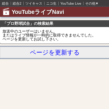
総合
総合2
ツイキャス
ニコ生
YouTube Live
その他
▼
YouTubeライブNavi
「プロ野球試合」の検索結果
放送中のユーザーはいません。
またはライブ情報が一時的に取得できませんでした。
ページを更新してお試し下さい。
ページを更新する