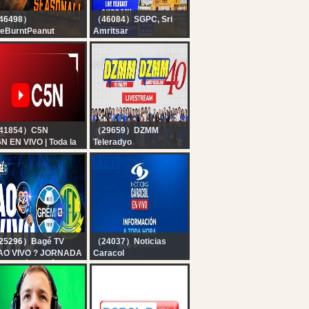
46498）
（46084）SGPC, Sri
eBurntPeanut
Amritsar
IVE | [BEST DROPS]
Official SGPC LIVE |
ARKOV SEASONAL |
Gurbani Kirtan |
Y 3 | Hutch x
Sachkhand Sri
MMICK |
Harmandir Sahib, Sri
ACKADOODLE
Amritsar | 06.08.2026
EDNESDAY |
BUNGULATE
41854）C5N
（29659）DZMM
N EN VIVO | Toda la
Teleradyo
formación en un solo
LIVE: DZMM Radyo
gar | Seguí la
Patrol 630, DZMM
ansmisión las 24
Teleradyo (06 August
ras
2026)
25296）Bagé TV
（24037）Noticias
AO VIVO ? JORNADA
Caracol
O BAGÉ ? GRÊMIO X
? NOTICIAS CARACOL
RASSOL - [ DIRETO
EN VIVO | Emisión
A ARENA ]
central 5 de agosto de
2026