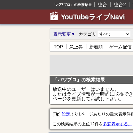
総合
総合2
「パワプロ」の検索結果
YouTubeライブNavi
表示変更▼
カテゴリ
TOP
急上昇
新着順
ゲーム配信
「パワプロ」の検索結果
放送中のユーザーはいません。
またはライブ情報が一時的に取得で
ページを更新してお試し下さい。
[Tip]
設定
より1ページあたりの最大表示件
この検索結果の上位12件を
多窓表示する。