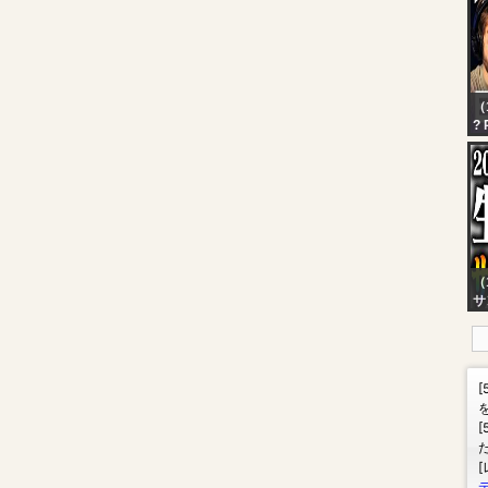
（1
?
Lu
y 
VI
（
サ
の
追
い
予
む
万
よ
ブ