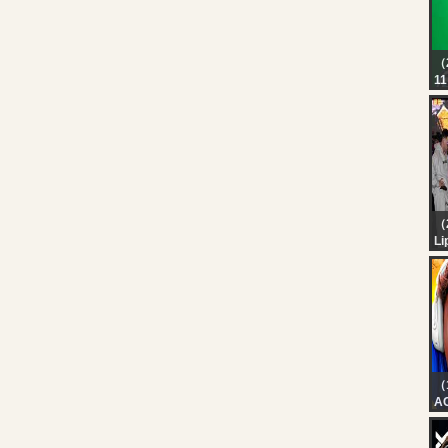
（
11
（
Li
QU
án
en
“c
em
L
（
A
❤️
❤️