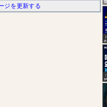
ージを更新する
（
손
김
뉴
목
홍
박
（
3
V
전
늘
은
은
아