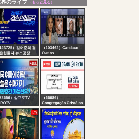
世界のライブ
（もっと見る）
123725）김어준의 겸
（103462）Candace
은힘들다 뉴스공장
Owens
어준의 겸손은힘들다
LEAKED: “Protecting
스공장 2026년 8월 6일
Erika Kirk” Group Chat,
요일 [김민석, 김성환,
Perez Hilton’s Public
사훈X주진우X봉지욱X
Breakdown. | Ep 372
시동, 동네사람들]
73656）삼프로TV
（66686）
PROTV
Congregação Cristã no
자 반등으로 돌아온 삼
Brasil
닉스, 기술주 약세에 오
Santo Culto a Deus
장 상승 vs 하락...흐름
(Vídeo) – QUA -
 어디로? | 정프로, 류종
05/08/2026 19:30
, 권순우, 박병창 [오늘
침 라이브]