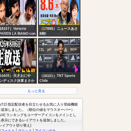
VICICONTE Y ANNA
DEL BOCA - NOS
VISITA MARTÍN PEPA
8167）Vorterix
（17888）ニュースあさ
 PAREN LA MANO con
8時!
quitas, Alfre, Germán
R8 8/6 【ゲスト：島田洋
Joaco | VORTERIX EN
一】百田尚樹・有本香の
VO
ニュース生放送 あさ8
時！ 第892回
16605）天才おにや
（16101）TNT Sports
ンディスク決算まさか
Chile
大失敗かよぉおおお！
? EN VIVO: VOZINHA
証だけは勘弁して下さ
DAY
もっと見る
。大荒れの日経平均の
感。半導体メモリー頼
[5/12] 指定配信者を目立たせるお気に入り登録機能
！！！含み損１５００
を追加しました。（順位の値をマウスオーバー）
の壁を超える！！おは
[5/4] ランキングをユーザーアイコンをメインとし
う朝の寄り付き株ライ
た表示にできるレイアウトを追加しました。
生放送！！！！！
[レイアウト切り替え]
デフォルト
|
グリッド
|
アイコンのみ