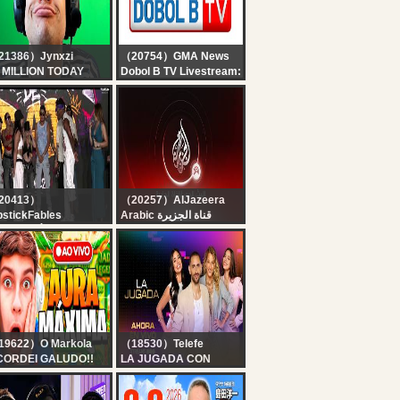
21386）Jynxzi
（20754）GMA News
 MILLION TODAY
Dobol B TV Livestream:
August 6, 2026
20413）
（20257）AlJazeera
pstickFables
Arabic قناة الجزيرة
INTO DÍA: Los
البث الحي لقناة الجزيرة |
imos se prenden
التغطية مستمرة
tre los “famosos” vs
readores
ergentes” en
CDEL2 ?
19622）O Markola
（18530）Telefe
CORDEI GALUDO!!
LA JUGADA CON
‍?MARKOLA AO VIVO
FEDE POPGOLD, DANI
‍?
CELIS, MICA