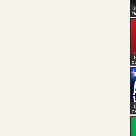
（
Th
?L
T
DA
GI
W
W
#
（
C5
in
lu
tr
ho
（
? 
D
MI
D