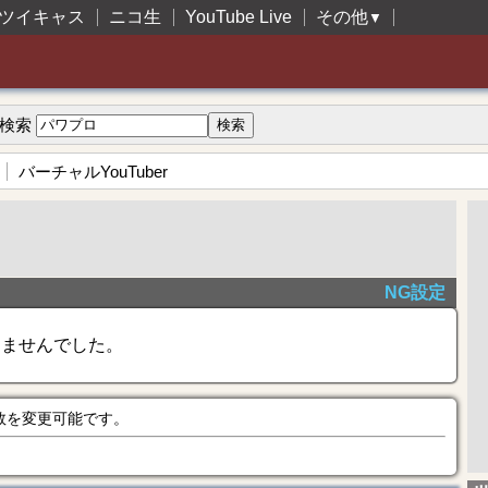
ツイキャス
ニコ生
YouTube Live
その他
▼
検索
バーチャルYouTuber
NG設定
きませんでした。
数を変更可能です。